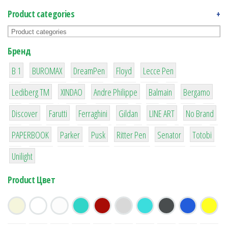
Product categories
+
Бренд
1
1
1
2
2
B 1
BUROMAX
DreamPen
Floyd
Lecce Pen
3
3
1
4
26
Lediberg ТМ
XINDAO
Andre Philippe
Balmain
Bergamo
64
299
4
42
4
90
Discover
Farutti
Ferraghini
Gildan
LINE ART
No Brand
8
6
2
22
15
43
PAPERBOOK
Parker
Pusk
Ritter Pen
Senator
Totobi
1
Unilight
Product Цвет