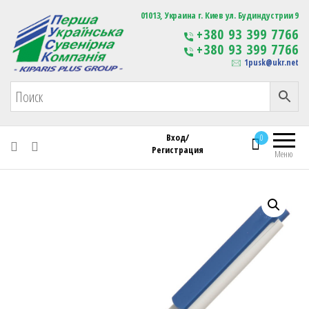
Первая Украинская Сувенирная Компания
01013, Украина г. Киев ул. Будиндустрии 9
Изготовление
+380 93 399 7766
сувенирной продукции
+380 93 399 7766
с логотипом
1pusk@ukr.net
Вход/
0
Регистрация
Меню