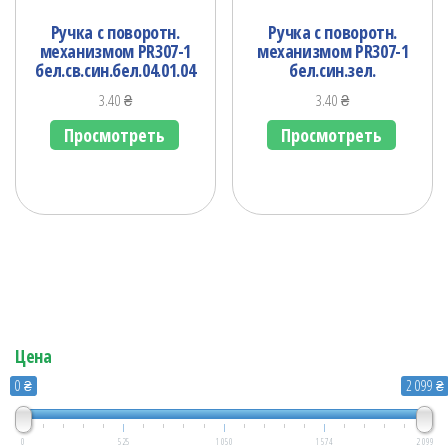
Ручка с поворотн.
Ручка с поворотн.
механизмом PR307-1
механизмом PR307-1
бел.св.син.бел.04.01.04
бел.син.зел.
3.40
₴
3.40
₴
Просмотреть
Просмотреть
Цена
0 ₴
2 099 ₴
0
525
1 050
1 574
2 099