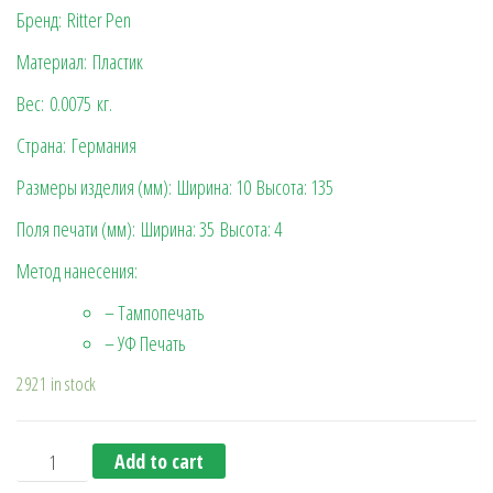
Бренд: Ritter Pen
Материал: Пластик
Вес:
0.0075
кг.
Страна: Германия
Размеры изделия (мм):
Ширина: 10
Высота: 135
Поля печати (мм):
Ширина: 35
Высота: 4
Метод нанесения:
– Тампопечать
– УФ Печать
2921 in stock
Шариковая ручка Basic new (Ritter Pen), бело-синяя quan
Add to cart