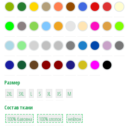
Размер
38
16
42
42
42
4
42
2XL
3XL
L
S
XL
XS
М
Состав ткани
8
36
2
100% бавовна
100% хлопок
нейлон