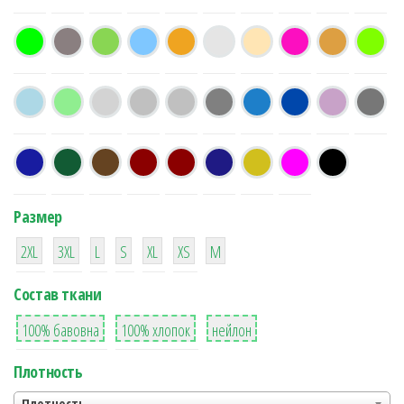
Размер
38
16
42
42
42
4
42
2XL
3XL
L
S
XL
XS
М
Состав ткани
8
36
2
100% бавовна
100% хлопок
нейлон
Плотность
Плотность