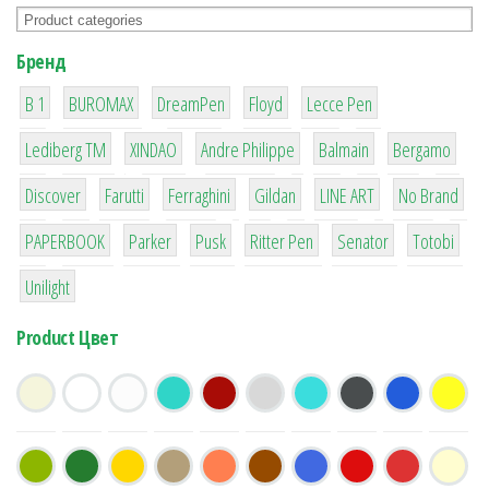
Бренд
1
1
1
2
2
B 1
BUROMAX
DreamPen
Floyd
Lecce Pen
3
3
1
4
26
Lediberg ТМ
XINDAO
Andre Philippe
Balmain
Bergamo
64
299
4
42
4
90
Discover
Farutti
Ferraghini
Gildan
LINE ART
No Brand
8
6
2
22
15
43
PAPERBOOK
Parker
Pusk
Ritter Pen
Senator
Totobi
1
Unilight
Product Цвет