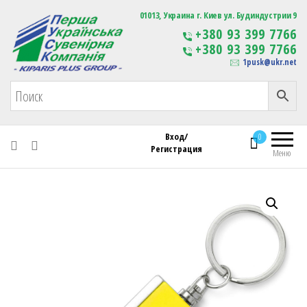
Первая Украинская Сувенирная Компания
01013, Украина г. Киев ул. Будиндустрии 9
Изготовление
+380 93 399 7766
сувенирной продукции
+380 93 399 7766
с логотипом
1pusk@ukr.net
Вход/
0
Регистрация
Меню