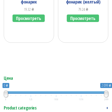
фонарик
фонарик (желтый)
19.32
₴
79.24
₴
Просмотреть
Просмотреть
Цена
0 ₴
2 099 ₴
0
525
1 050
1 574
2 099
Product categories
+