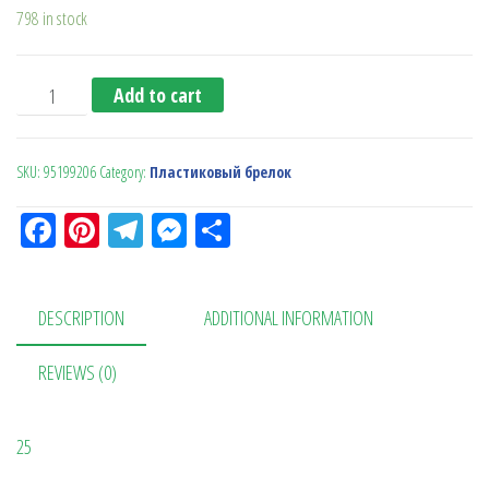
798 in stock
Брелок-фонарик с кнопкой (желтый) quantity
Add to cart
SKU:
95199206
Category:
Пластиковый брелок
Fa
Pi
Te
M
О
ce
nt
le
es
тп
bo
er
gr
se
ра
DESCRIPTION
ADDITIONAL INFORMATION
ok
es
a
n
в
t
m
ge
ит
REVIEWS (0)
r
ь
25