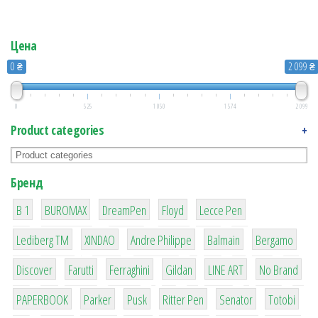
Цена
0 ₴
2 099 ₴
0
525
1 050
1 574
2 099
Product categories
+
Бренд
1
1
1
2
2
B 1
BUROMAX
DreamPen
Floyd
Lecce Pen
3
3
1
4
26
Lediberg ТМ
XINDAO
Andre Philippe
Balmain
Bergamo
64
299
4
42
4
90
Discover
Farutti
Ferraghini
Gildan
LINE ART
No Brand
8
6
2
22
15
43
PAPERBOOK
Parker
Pusk
Ritter Pen
Senator
Totobi
1