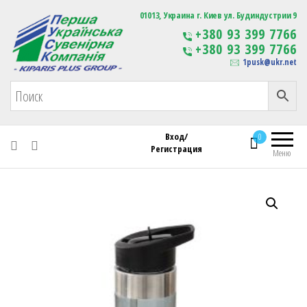
Первая Украинская Сувенирная Компания
01013, Украина г. Киев ул. Будиндустрии 9
Изготовление
+380 93 399 7766
сувенирной продукции
+380 93 399 7766
с логотипом
1pusk@ukr.net
Вход/
0
Регистрация
Меню