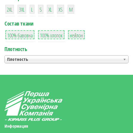
38
16
42
42
42
4
42
2XL
3XL
L
S
XL
XS
М
Состав ткани
8
36
2
100% бавовна
100% хлопок
нейлон
Плотность
Плотность
Информация