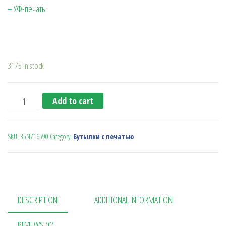
– УФ-печать
3175 in stock
Бутылочка для питья ESMO (Серая) quantity
Add to cart
SKU:
35N716590
Category:
Бутылки с печатью
DESCRIPTION
ADDITIONAL INFORMATION
REVIEWS (0)