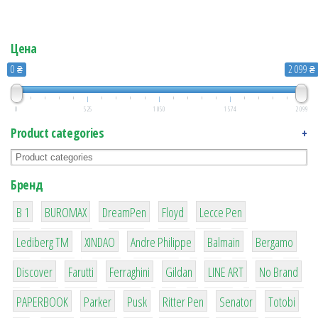
Цена
0 ₴
2 099 ₴
0
525
1 050
1 574
2 099
Product categories
+
Бренд
1
1
1
2
2
B 1
BUROMAX
DreamPen
Floyd
Lecce Pen
3
3
1
4
26
Lediberg ТМ
XINDAO
Andre Philippe
Balmain
Bergamo
64
299
4
42
4
90
Discover
Farutti
Ferraghini
Gildan
LINE ART
No Brand
8
6
2
22
15
43
PAPERBOOK
Parker
Pusk
Ritter Pen
Senator
Totobi