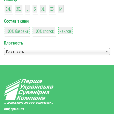
38
16
42
42
42
4
42
2XL
3XL
L
S
XL
XS
М
Состав ткани
8
36
2
100% бавовна
100% хлопок
нейлон
Плотность
Плотность
Информация