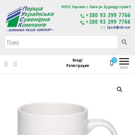
Первая Украинская Сувенирная Компания
01013, Украина г. Киев ул. Будиндустрии 9
Изготовление
+380 93 399 7766
сувенирной продукции
+380 93 399 7766
с логотипом
1pusk@ukr.net
Вход/
0
Регистрация
Меню