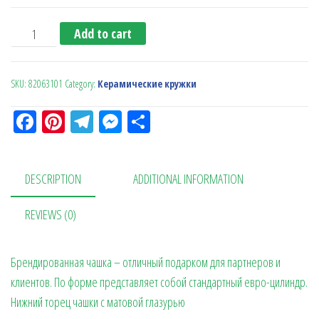
Чашка 'Том' белая quantity
Add to cart
SKU:
82063101
Category:
Керамические кружки
Fa
Pi
Te
M
О
ce
nt
le
es
тп
bo
er
gr
se
ра
DESCRIPTION
ADDITIONAL INFORMATION
ok
es
a
n
в
t
m
ge
ит
REVIEWS (0)
r
ь
Брендированная чашка – отличный подарком для партнеров и
клиентов. По форме представляет собой стандартный евро-цилиндр.
Нижний торец чашки с матовой глазурью