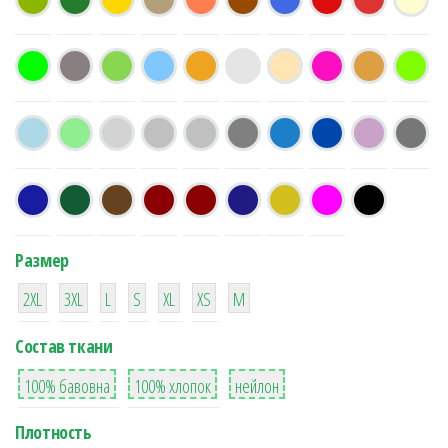
Размер
38
16
42
42
42
4
42
2XL
3XL
L
S
XL
XS
М
Состав ткани
8
36
2
100% бавовна
100% хлопок
нейлон
Плотность