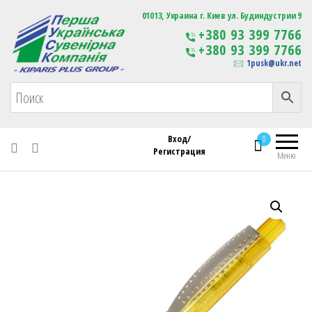
Первая Украинская Сувенирная Компания
01013, Украина г. Киев ул. Будиндустрии 9
Изготовление
+380 93 399 7766
сувенирной продукции
+380 93 399 7766
с логотипом
1pusk@ukr.net
Вход/
0
Регистрация
Меню