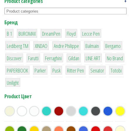
Product categories
+
Бренд
1
1
1
2
2
B 1
BUROMAX
DreamPen
Floyd
Lecce Pen
3
3
1
4
26
Lediberg ТМ
XINDAO
Andre Philippe
Balmain
Bergamo
64
299
4
42
4
90
Discover
Farutti
Ferraghini
Gildan
LINE ART
No Brand
8
6
2
22
15
43
PAPERBOOK
Parker
Pusk
Ritter Pen
Senator
Totobi
1
Unilight
Product Цвет