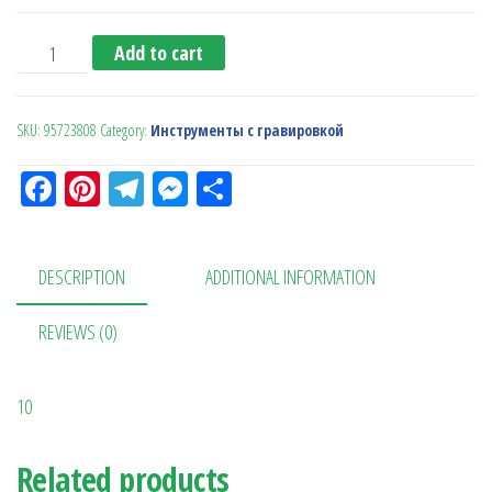
Мультитул quantity
Add to cart
SKU:
95723808
Category:
Инструменты с гравировкой
Fa
Pi
Te
M
О
ce
nt
le
es
тп
bo
er
gr
se
ра
DESCRIPTION
ADDITIONAL INFORMATION
ok
es
a
n
в
t
m
ge
ит
REVIEWS (0)
r
ь
10
Related products