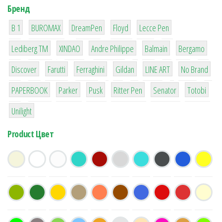
Бренд
1
1
1
2
2
B 1
BUROMAX
DreamPen
Floyd
Lecce Pen
3
3
1
4
26
Lediberg ТМ
XINDAO
Andre Philippe
Balmain
Bergamo
64
299
4
42
4
90
Discover
Farutti
Ferraghini
Gildan
LINE ART
No Brand
8
6
2
22
15
43
PAPERBOOK
Parker
Pusk
Ritter Pen
Senator
Totobi
1
Unilight
Product Цвет