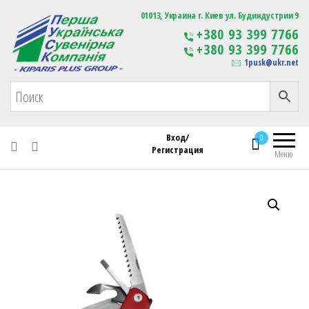
Первая Украинская Сувенирная Компания
01013, Украина г. Киев ул. Будиндустрии 9
Изготовление
+380 93 399 7766
сувенирной продукции
+380 93 399 7766
с логотипом
1pusk@ukr.net
Вход/
0
Регистрация
Меню