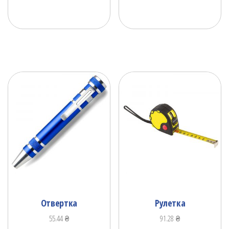
Отвертка
Рулетка
55.44
₴
91.28
₴