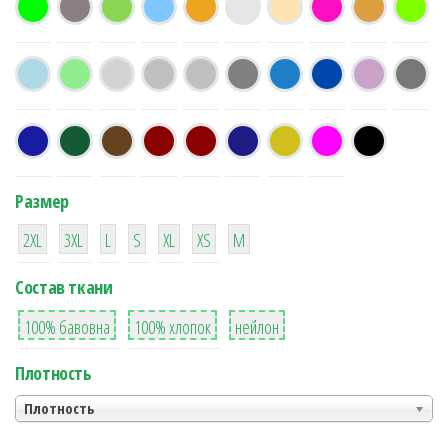
Размер
38
16
42
42
42
4
42
2XL
3XL
L
S
XL
XS
М
Состав ткани
8
36
2
100% бавовна
100% хлопок
нейлон
Плотность
Плотность