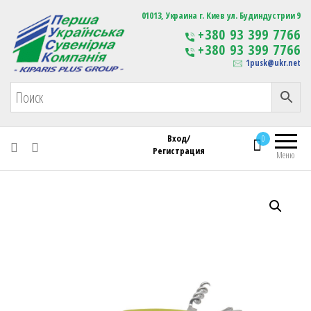
Первая Украинская Сувенирная Компания
01013, Украина г. Киев ул. Будиндустрии 9
Изготовление
+380 93 399 7766
сувенирной продукции
+380 93 399 7766
с логотипом
1pusk@ukr.net
Вход/
0
Регистрация
Меню