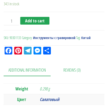
343 in stock
Мультитул quantity
Add to cart
SKU:
90301133
Category:
Инструменты с гравировкой
Tag:
Китай
Fa
Pi
Te
M
О
ce
nt
le
es
тп
bo
er
gr
se
ра
ADDITIONAL INFORMATION
REVIEWS (0)
ok
es
a
n
в
t
m
ge
ит
r
ь
Weight
0.298 g
Цвет
Салатовый