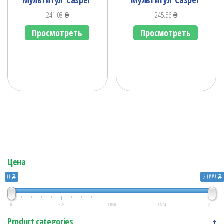
241.08
₴
245.56
₴
Просмотреть
Просмотреть
Цена
0 ₴
2 099 ₴
0
525
1 050
1 574
2 099
Product categories
+