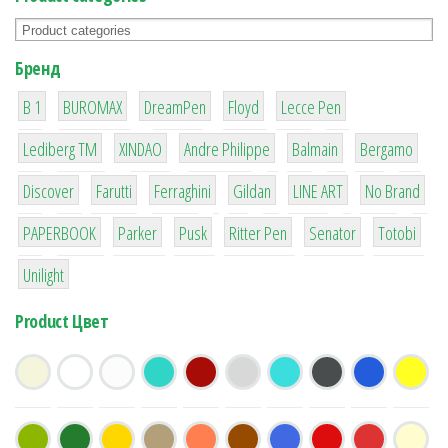
Бренд
1
1
1
2
2
B 1
BUROMAX
DreamPen
Floyd
Lecce Pen
3
3
1
4
26
Lediberg ТМ
XINDAO
Andre Philippe
Balmain
Bergamo
64
299
4
42
4
90
Discover
Farutti
Ferraghini
Gildan
LINE ART
No Brand
8
6
2
22
15
43
PAPERBOOK
Parker
Pusk
Ritter Pen
Senator
Totobi
1
Unilight
Product Цвет