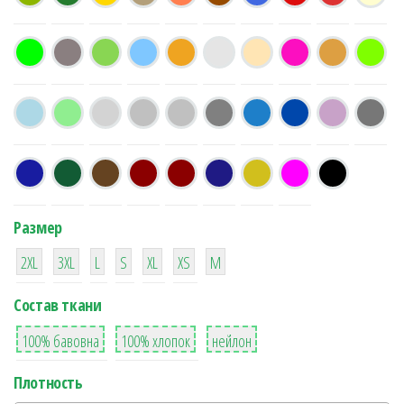
Размер
38
16
42
42
42
4
42
2XL
3XL
L
S
XL
XS
М
Состав ткани
8
36
2
100% бавовна
100% хлопок
нейлон
Плотность