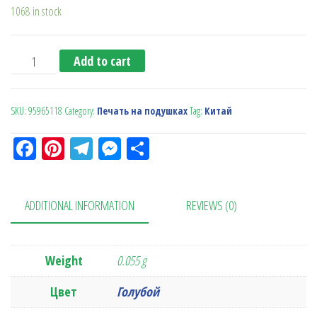
1068 in stock
Надувная подушка синяя quantity
Add to cart
SKU:
95965118
Category:
Печать на подушках
Tag:
Китай
Fa
Pi
Te
M
О
ce
nt
le
es
тп
bo
er
gr
se
ра
ADDITIONAL INFORMATION
REVIEWS (0)
ok
es
a
n
в
t
m
ge
ит
r
ь
Weight
0.055 g
Цвет
Голубой