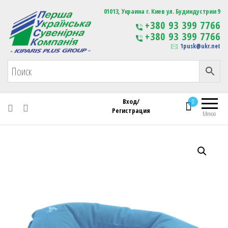
Первая Украинская Сувенирная Компания
01013, Украина г. Киев ул. Будиндустрии 9
Изготовление
+380 93 399 7766
сувенирной продукции
+380 93 399 7766
с логотипом
1pusk@ukr.net
Вход/
0
Регистрация
Меню