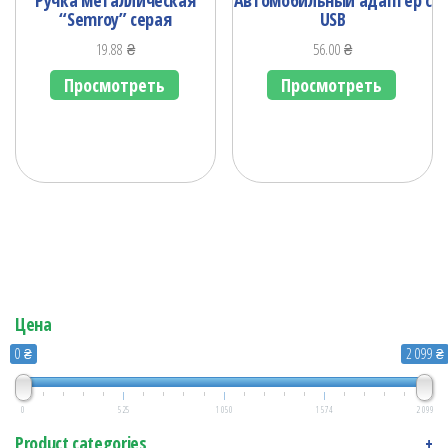
“Semroy” серая
USB
19.88
₴
56.00
₴
Просмотреть
Просмотреть
Цена
0 ₴
2 099 ₴
0
525
1 050
1 574
2 099
Product categories
+