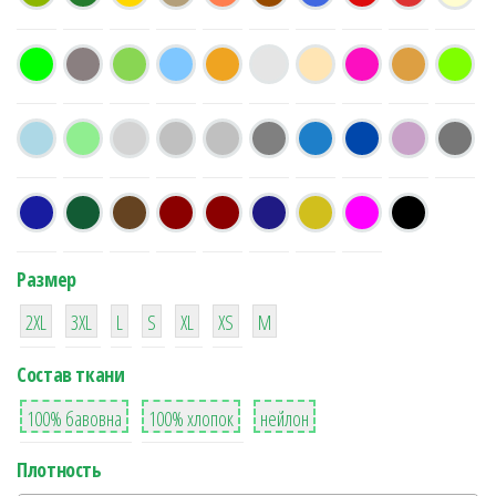
Размер
38
16
42
42
42
4
42
2XL
3XL
L
S
XL
XS
М
Состав ткани
8
36
2
100% бавовна
100% хлопок
нейлон
Плотность