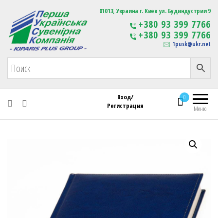
Первая Украинская Сувенирная Компания
01013, Украина г. Киев ул. Будиндустрии 9
Изготовление
+380 93 399 7766
сувенирной продукции
+380 93 399 7766
с логотипом
1pusk@ukr.net
Вход/
0
Регистрация
Меню