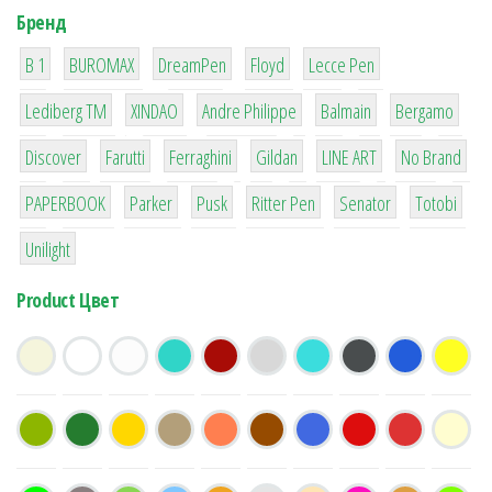
Бренд
1
1
1
2
2
B 1
BUROMAX
DreamPen
Floyd
Lecce Pen
3
3
1
4
26
Lediberg ТМ
XINDAO
Andre Philippe
Balmain
Bergamo
64
299
4
42
4
90
Discover
Farutti
Ferraghini
Gildan
LINE ART
No Brand
8
6
2
22
15
43
PAPERBOOK
Parker
Pusk
Ritter Pen
Senator
Totobi
1
Unilight
Product Цвет