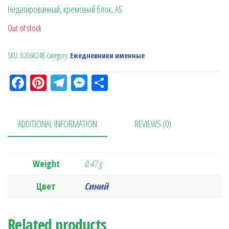
Недатированный, кремовый блок, А5
Out of stock
SKU:
82068248
Category:
Ежедневники именные
Fa
Pi
Te
M
О
ce
nt
le
es
тп
bo
er
gr
se
ра
ADDITIONAL INFORMATION
REVIEWS (0)
ok
es
a
n
в
t
m
ge
ит
r
ь
Weight
0.47 g
Цвет
Синий
Related products