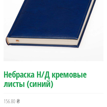
Небраска Н/Д кремовые
листы (синий)
156.80
₴