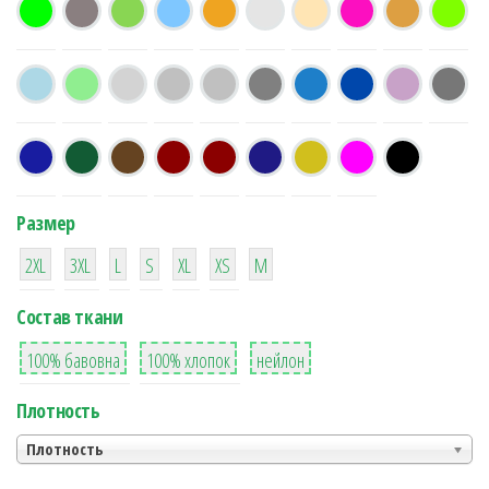
Размер
38
16
42
42
42
4
42
2XL
3XL
L
S
XL
XS
М
Состав ткани
8
36
2
100% бавовна
100% хлопок
нейлон
Плотность
Плотность