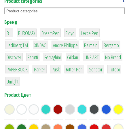
Product categories
+
Бренд
1
1
1
2
2
B 1
BUROMAX
DreamPen
Floyd
Lecce Pen
3
3
1
4
26
Lediberg ТМ
XINDAO
Andre Philippe
Balmain
Bergamo
64
299
4
42
4
90
Discover
Farutti
Ferraghini
Gildan
LINE ART
No Brand
8
6
2
22
15
43
PAPERBOOK
Parker
Pusk
Ritter Pen
Senator
Totobi
1
Unilight
Product Цвет