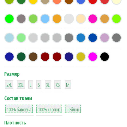
Размер
38
16
42
42
42
4
42
2XL
3XL
L
S
XL
XS
М
Состав ткани
8
36
2
100% бавовна
100% хлопок
нейлон
Плотность