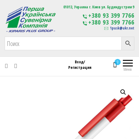
Первая Украинская Сувенирная Компания
01013, Украина г. Киев ул. Будиндустрии 9
Изготовление
+380 93 399 7766
сувенирной продукции
+380 93 399 7766
с логотипом
1pusk@ukr.net
Вход/
0
Регистрация
Меню