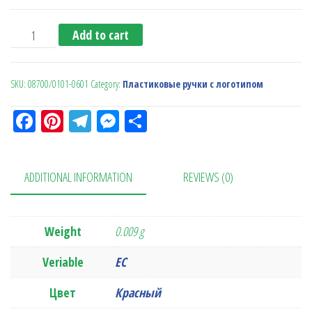
Peak (Ritter Pen) quantity
Add to cart
SKU:
08700/0101-0601
Category:
Пластиковые ручки с логотипом
Fa
Pi
Te
M
О
ce
nt
le
es
тп
bo
er
gr
se
ра
ADDITIONAL INFORMATION
REVIEWS (0)
ok
es
a
n
в
t
m
ge
ит
r
ь
Weight
0.009 g
Veriable
ЕС
Цвет
Красный