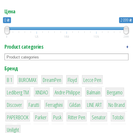
Цена
0 ₴
2 099 ₴
0
525
1 050
1 574
2 099
Product categories
+
Бренд
1
1
1
2
2
B 1
BUROMAX
DreamPen
Floyd
Lecce Pen
3
3
1
4
26
Lediberg ТМ
XINDAO
Andre Philippe
Balmain
Bergamo
64
299
4
42
4
90
Discover
Farutti
Ferraghini
Gildan
LINE ART
No Brand
8
6
2
22
15
43
PAPERBOOK
Parker
Pusk
Ritter Pen
Senator
Totobi
1
Unilight