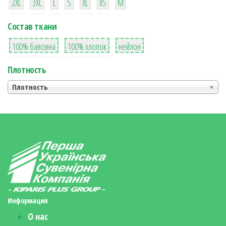
2XL
3XL
L
S
XL
XS
М
Состав ткани
8
36
2
100% бавовна
100% хлопок
нейлон
Плотность
Плотность
Информация
О нас