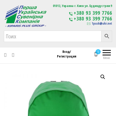
Первая Украинская Сувенирная Компания
01013, Украина г. Киев ул. Будиндустрии 9
Изготовление
+380 93 399 7766
сувенирной продукции
+380 93 399 7766
с логотипом
1pusk@ukr.net
Вход/
0
Регистрация
Меню