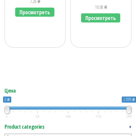
7.28
₴
10.08
₴
Просмотреть
Просмотреть
Цена
0 ₴
2 099 ₴
0
525
1 050
1 574
2 099
Product categories
+