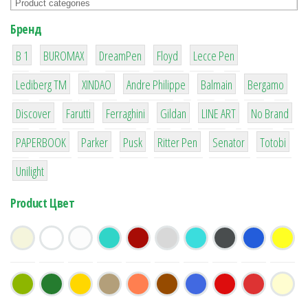
Бренд
1
1
1
2
2
B 1
BUROMAX
DreamPen
Floyd
Lecce Pen
3
3
1
4
26
Lediberg ТМ
XINDAO
Andre Philippe
Balmain
Bergamo
64
299
4
42
4
90
Discover
Farutti
Ferraghini
Gildan
LINE ART
No Brand
8
6
2
22
15
43
PAPERBOOK
Parker
Pusk
Ritter Pen
Senator
Totobi
1
Unilight
Product Цвет