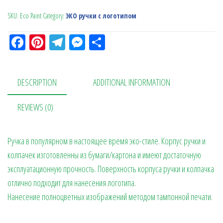
SKU:
Eco Рaint
Category:
ЭКО ручки с логотипом
Fa
Pi
Te
M
О
ce
nt
le
es
тп
bo
er
gr
se
ра
DESCRIPTION
ADDITIONAL INFORMATION
ok
es
a
n
в
t
m
ge
ит
REVIEWS (0)
r
ь
Ручка в популярном в настоящее время эко-стиле. Корпус ручки и
колпачек изготовленны из бумаги/картона и имеют достаточную
эксплуатационную прочность. Поверхность корпуса ручки и колпачка
отлично подходит для нанесения логотипа.
Нанесение полноцветных изображений методом тампонной печати.