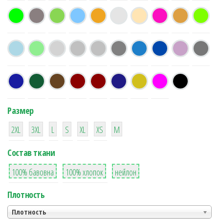
Размер
38
16
42
42
42
4
42
2XL
3XL
L
S
XL
XS
М
Состав ткани
8
36
2
100% бавовна
100% хлопок
нейлон
Плотность
Плотность