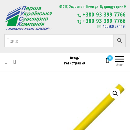
Первая Украинская Сувенирная Компания
01013, Украина г. Киев ул. Будиндустрии 9
Изготовление
+380 93 399 7766
сувенирной продукции
+380 93 399 7766
с логотипом
1pusk@ukr.net
Вход/
0
Регистрация
Меню