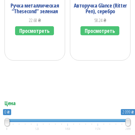
Ручка металлическая
Авторучка Glance (Ritter
“Thesecond” зеленая
Pen), серебро
22.68
₴
58.24
₴
Просмотреть
Просмотреть
Цена
0 ₴
2 099 ₴
0
525
1 050
1 574
2 099