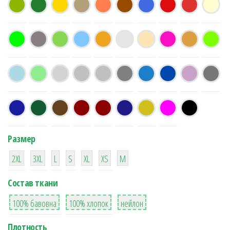
Размер
38
16
42
42
42
4
42
2XL
3XL
L
S
XL
XS
М
Состав ткани
8
36
2
100% бавовна
100% хлопок
нейлон
Плотность