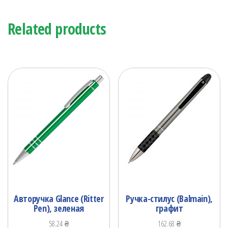
Related products
Авторучка Glance (Ritter
Ручка-стилус (Balmain),
Pen), зеленая
графит
58.24
₴
162.68
₴