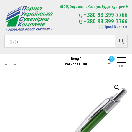
Первая Украинская Сувенирная Компания
01013, Украина г. Киев ул. Будиндустрии 9
Изготовление
+380 93 399 7766
сувенирной продукции
+380 93 399 7766
с логотипом
1pusk@ukr.net
Вход/
0
Регистрация
Меню