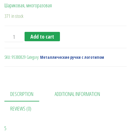
Шариковая, многоразовая
371 in stock
Ручка металлическая "Semroy" зеленая quantity
Add to cart
SKU:
95380829
Category:
Металлические ручки с логотипом
DESCRIPTION
ADDITIONAL INFORMATION
REVIEWS (0)
5