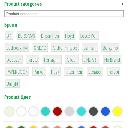
Product categories
+
Бренд
1
1
1
2
2
B 1
BUROMAX
DreamPen
Floyd
Lecce Pen
3
3
1
4
26
Lediberg ТМ
XINDAO
Andre Philippe
Balmain
Bergamo
64
299
4
42
4
90
Discover
Farutti
Ferraghini
Gildan
LINE ART
No Brand
8
6
2
22
15
43
PAPERBOOK
Parker
Pusk
Ritter Pen
Senator
Totobi
1
Unilight
Product Цвет