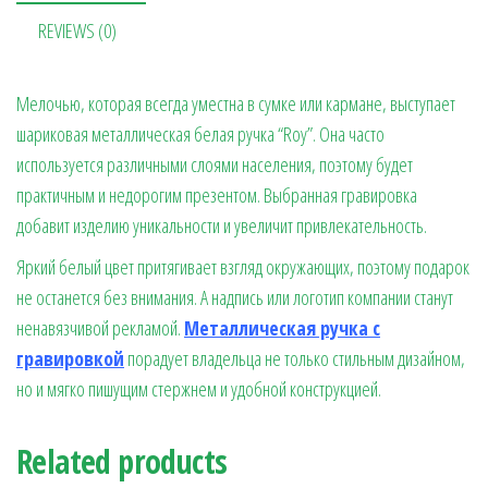
t
m
ge
ит
REVIEWS (0)
r
ь
Мелочью, которая всегда уместна в сумке или кармане, выступает
шариковая металлическая белая ручка “Roy”. Она часто
используется различными слоями населения, поэтому будет
практичным и недорогим презентом. Выбранная гравировка
добавит изделию уникальности и увеличит привлекательность.
Яркий белый цвет притягивает взгляд окружающих, поэтому подарок
не останется без внимания. А надпись или логотип компании станут
ненавязчивой рекламой.
Металлическая ручка с
гравировкой
порадует владельца не только стильным дизайном,
но и мягко пишущим стержнем и удобной конструкцией.
Related products