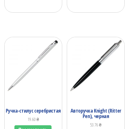
Ручка-стилус серебристая
Авторучка Knight (Ritter
Pen), черная
19.60
₴
53.76
₴