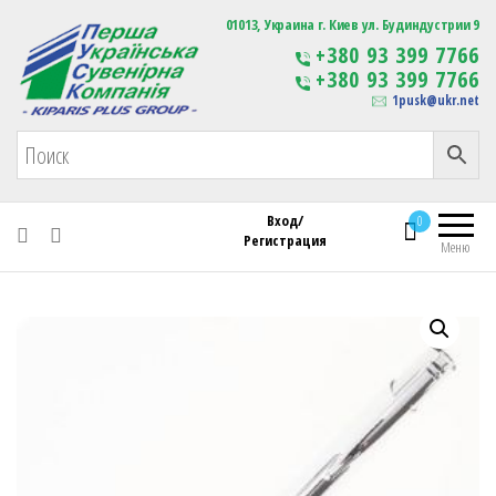
Первая Украинская Сувенирная Компания
01013, Украина г. Киев ул. Будиндустрии 9
Изготовление
+380 93 399 7766
сувенирной продукции
+380 93 399 7766
с логотипом
1pusk@ukr.net
Вход/
0
Регистрация
Меню