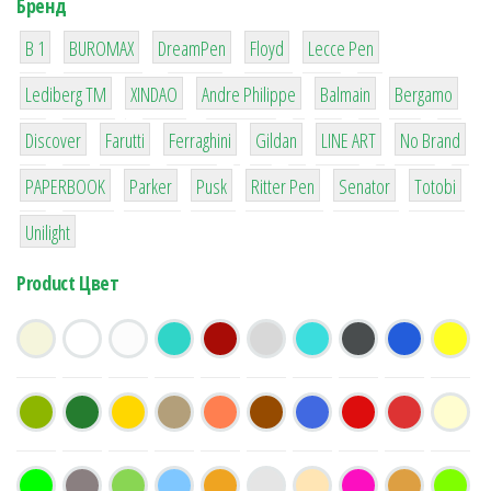
Бренд
1
1
1
2
2
B 1
BUROMAX
DreamPen
Floyd
Lecce Pen
3
3
1
4
26
Lediberg ТМ
XINDAO
Andre Philippe
Balmain
Bergamo
64
299
4
42
4
90
Discover
Farutti
Ferraghini
Gildan
LINE ART
No Brand
8
6
2
22
15
43
PAPERBOOK
Parker
Pusk
Ritter Pen
Senator
Totobi
1
Unilight
Product Цвет