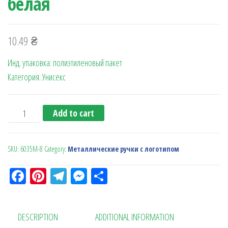
белая
10.49
₴
Инд. упаковка: полиэтиленовый пакет
Категория: Унисекс
Ручка металлическая "Roy" белая quantity
Add to cart
SKU:
6035M-8
Category:
Металлические ручки с логотипом
Fa
Pi
Te
M
О
ce
nt
le
es
тп
bo
er
gr
se
ра
DESCRIPTION
ADDITIONAL INFORMATION
ok
es
a
n
в