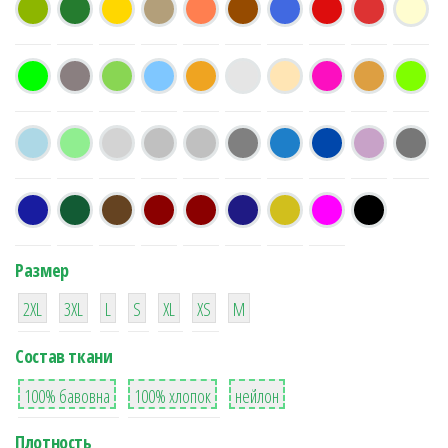
Размер
38
16
42
42
42
4
42
2XL
3XL
L
S
XL
XS
М
Состав ткани
8
36
2
100% бавовна
100% хлопок
нейлон
Плотность