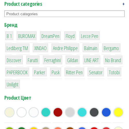
Product categories
+
Бренд
1
1
1
2
2
B 1
BUROMAX
DreamPen
Floyd
Lecce Pen
3
3
1
4
26
Lediberg ТМ
XINDAO
Andre Philippe
Balmain
Bergamo
64
299
4
42
4
90
Discover
Farutti
Ferraghini
Gildan
LINE ART
No Brand
8
6
2
22
15
43
PAPERBOOK
Parker
Pusk
Ritter Pen
Senator
Totobi
1
Unilight
Product Цвет