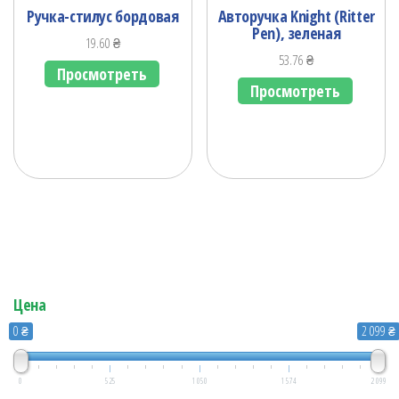
Ручка-стилус бордовая
Авторучка Knight (Ritter
Pen), зеленая
19.60
₴
53.76
₴
Просмотреть
Просмотреть
Цена
0 ₴
2 099 ₴
0
525
1 050
1 574
2 099