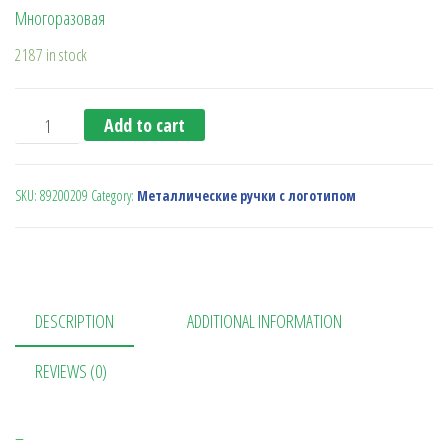
Многоразовая
2187 in stock
Ручка металлическая "Thesecond" зеленая quantity
Add to cart
SKU:
89200209
Category:
Металлические ручки с логотипом
DESCRIPTION
ADDITIONAL INFORMATION
REVIEWS (0)
–