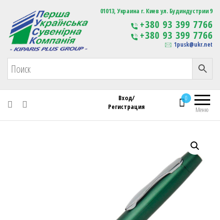
Первая Украинская Сувенирная Компания
01013, Украина г. Киев ул. Будиндустрии 9
Изготовление
+380 93 399 7766
сувенирной продукции
+380 93 399 7766
с логотипом
1pusk@ukr.net
Вход/
0
Регистрация
Меню