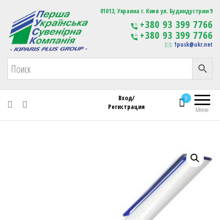
Первая Украинская Сувенирная Компания
01013, Украина г. Киев ул. Будиндустрии 9
Изготовление
+380 93 399 7766
сувенирной продукции
+380 93 399 7766
с логотипом
1pusk@ukr.net
Вход/
0
Регистрация
Меню