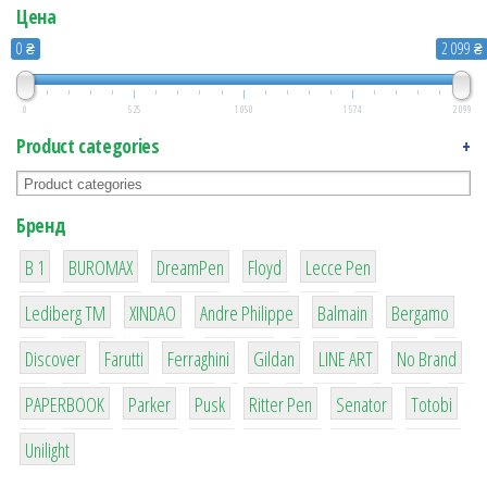
Цена
0 ₴
2 099 ₴
0
525
1 050
1 574
2 099
Product categories
+
Бренд
1
1
1
2
2
B 1
BUROMAX
DreamPen
Floyd
Lecce Pen
3
3
1
4
26
Lediberg ТМ
XINDAO
Andre Philippe
Balmain
Bergamo
64
299
4
42
4
90
Discover
Farutti
Ferraghini
Gildan
LINE ART
No Brand
8
6
2
22
15
43
PAPERBOOK
Parker
Pusk
Ritter Pen
Senator
Totobi
1
Unilight