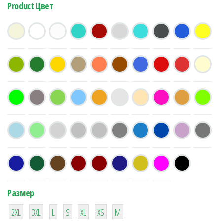
Product Цвет
Размер
38
16
42
42
42
4
42
2XL
3XL
L
S
XL
XS
М