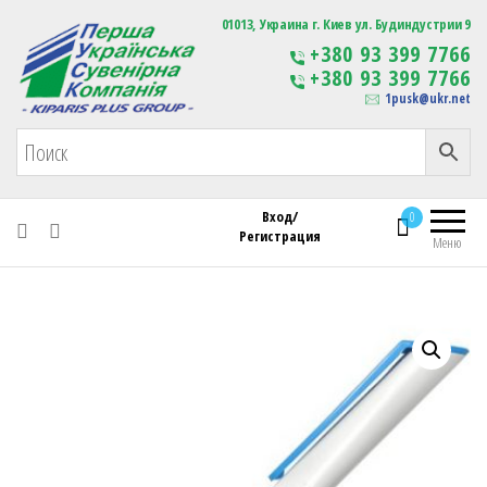
Первая Украинская Сувенирная Компания
01013, Украина г. Киев ул. Будиндустрии 9
Изготовление
+380 93 399 7766
сувенирной продукции
+380 93 399 7766
с логотипом
1pusk@ukr.net
Вход/
0
Регистрация
Меню