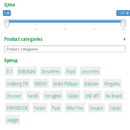
Цена
0 ₴
2 099 ₴
0
525
1 050
1 574
2 099
Product categories
+
Бренд
1
1
1
2
2
B 1
BUROMAX
DreamPen
Floyd
Lecce Pen
3
3
1
4
26
Lediberg ТМ
XINDAO
Andre Philippe
Balmain
Bergamo
64
299
4
42
4
90
Discover
Farutti
Ferraghini
Gildan
LINE ART
No Brand
8
6
2
22
15
43
PAPERBOOK
Parker
Pusk
Ritter Pen
Senator
Totobi
1
Unilight