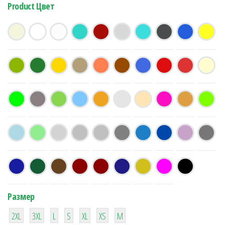
Product Цвет
Размер
38
16
42
42
42
4
42
2XL
3XL
L
S
XL
XS
М