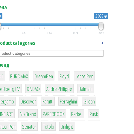
ена
₴
2 099 ₴
525
1 050
1 574
2 099
roduct categories
+
ренд
1
1
1
2
2
 1
BUROMAX
DreamPen
Floyd
Lecce Pen
н.св.-желт. quantity
3
3
1
4
Lediberg ТМ
XINDAO
Andre Philippe
Balmain
26
64
299
4
42
Bergamo
Discover
Farutti
Ferraghini
Gildan
4
90
8
6
2
LINE ART
No Brand
PAPERBOOK
Parker
Pusk
22
15
43
1
itter Pen
Senator
Totobi
Unilight