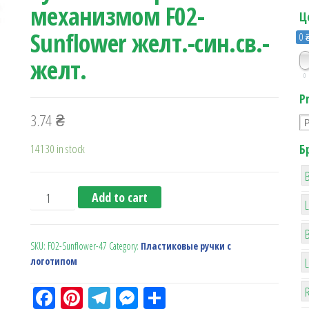
механизмом F02-
Ц
Sunflower желт.-син.св.-
0 
желт.
0
P
3.74
₴
14130 in stock
Б
B
Ручка с поворотн. механизмом F02-Sunflower желт.-си
Add to cart
SKU:
F02-Sunflower-47
Category:
Пластиковые ручки с
логотипом
Fa
Pi
Te
M
О
R