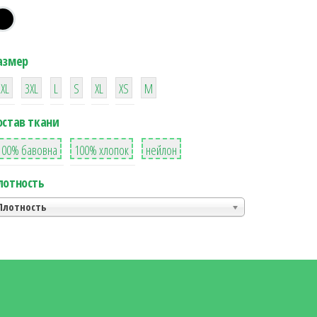
азмер
38
16
42
42
42
4
42
2XL
3XL
L
S
XL
XS
М
остав ткани
8
36
2
100% бавовна
100% хлопок
нейлон
лотность
Плотность