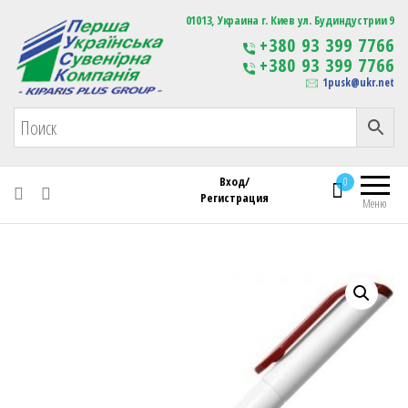
Первая Украинская Сувенирная Компания
01013, Украина г. Киев ул. Будиндустрии 9
Изготовление
+380 93 399 7766
сувенирной продукции
+380 93 399 7766
с логотипом
1pusk@ukr.net
Вход/
0
Регистрация
Меню