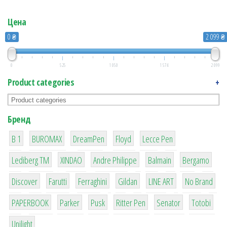
Цена
0 ₴
2 099 ₴
0
525
1 050
1 574
2 099
Product categories
+
Бренд
1
1
1
2
2
B 1
BUROMAX
DreamPen
Floyd
Lecce Pen
3
3
1
4
26
Lediberg ТМ
XINDAO
Andre Philippe
Balmain
Bergamo
64
299
4
42
4
90
Discover
Farutti
Ferraghini
Gildan
LINE ART
No Brand
8
6
2
22
15
43
PAPERBOOK
Parker
Pusk
Ritter Pen
Senator
Totobi
1
Unilight