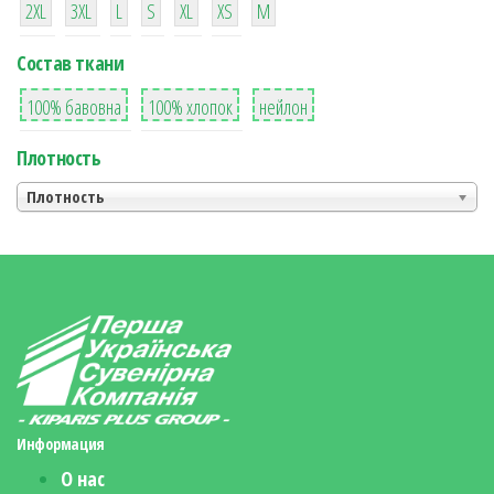
2XL
3XL
L
S
XL
XS
М
Состав ткани
8
36
2
100% бавовна
100% хлопок
нейлон
Плотность
Плотность
Информация
О нас