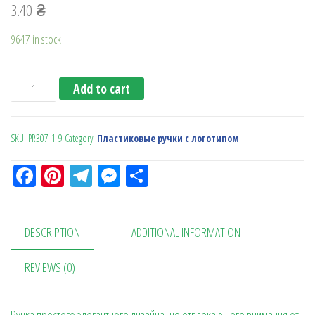
3.40
₴
9647 in stock
Ручка с поворотн. механизмом PR307-1 бел.бел.борд.01.01
Add to cart
SKU:
PR307-1-9
Category:
Пластиковые ручки с логотипом
Fa
Pi
Te
M
О
ce
nt
le
es
тп
bo
er
gr
se
ра
DESCRIPTION
ADDITIONAL INFORMATION
ok
es
a
n
в
t
m
ge
ит
REVIEWS (0)
r
ь
Ручка простого элегантного дизайна, не отвлекающего внимания от