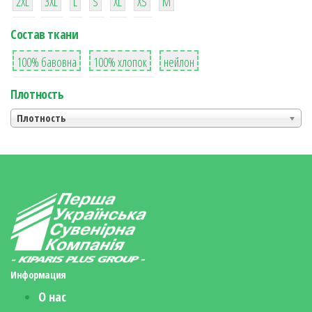
2XL
3XL
L
S
XL
XS
М
Состав ткани
8
36
2
100% бавовна
100% хлопок
нейлон
Плотность
Плотность
Информация
О нас