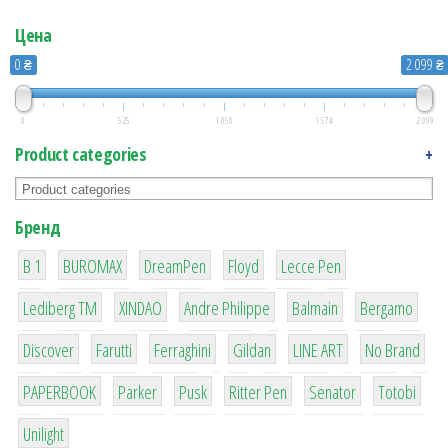
Цена
0 ₴
2 099 ₴
0
525
1 050
1 574
2 099
Product categories
+
Бренд
1
1
1
2
2
B 1
BUROMAX
DreamPen
Floyd
Lecce Pen
3
3
1
4
26
Lediberg ТМ
XINDAO
Andre Philippe
Balmain
Bergamo
64
299
4
42
4
90
Discover
Farutti
Ferraghini
Gildan
LINE ART
No Brand
8
6
2
22
15
43
PAPERBOOK
Parker
Pusk
Ritter Pen
Senator
Totobi
1
Unilight