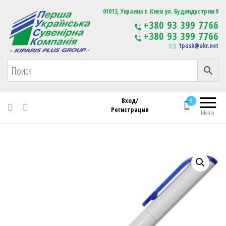
Первая Украинская Сувенирная Компания
01013, Украина г. Киев ул. Будиндустрии 9
Изготовление
+380 93 399 7766
сувенирной продукции
+380 93 399 7766
с логотипом
1pusk@ukr.net
Вход/
0
Регистрация
Меню