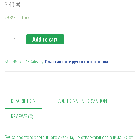
3.40
₴
29389 in stock
Ручка с поворотн. механизмом PR307-1 бел.-бел.-син.св. 
Add to cart
SKU:
PR307-1-58
Category:
Пластиковые ручки с логотипом
DESCRIPTION
ADDITIONAL INFORMATION
REVIEWS (0)
Ручка простого элегантного дизайна, не отвлекающего внимания от