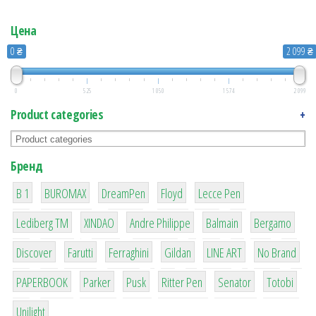
Цена
0 ₴
2 099 ₴
0
525
1 050
1 574
2 099
Product categories
+
Бренд
1
1
1
2
2
B 1
BUROMAX
DreamPen
Floyd
Lecce Pen
3
3
1
4
26
Lediberg ТМ
XINDAO
Andre Philippe
Balmain
Bergamo
64
299
4
42
4
90
Discover
Farutti
Ferraghini
Gildan
LINE ART
No Brand
8
6
2
22
15
43
PAPERBOOK
Parker
Pusk
Ritter Pen
Senator
Totobi
1
Unilight