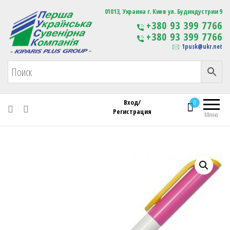
Первая Украинская Сувенирная Компания
01013, Украина г. Киев ул. Будиндустрии 9
Изготовление
+380 93 399 7766
сувенирной продукции
+380 93 399 7766
с логотипом
1pusk@ukr.net
Вход/
0
Регистрация
Меню