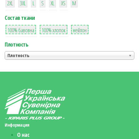
2XL
3XL
L
S
XL
XS
М
Состав ткани
8
36
2
100% бавовна
100% хлопок
нейлон
Плотность
Плотность
Информация
О нас