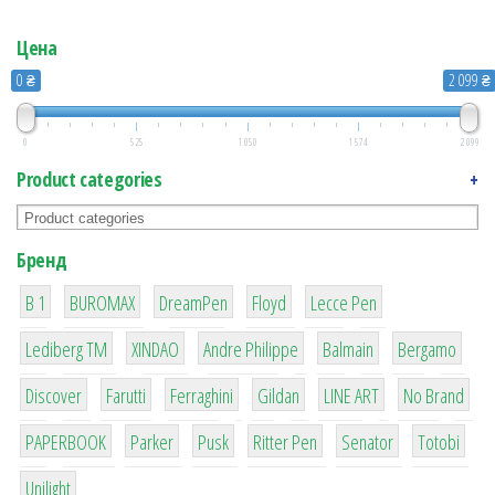
Цена
0 ₴
2 099 ₴
0
525
1 050
1 574
2 099
Product categories
+
Бренд
1
1
1
2
2
B 1
BUROMAX
DreamPen
Floyd
Lecce Pen
3
3
1
4
26
Lediberg ТМ
XINDAO
Andre Philippe
Balmain
Bergamo
64
299
4
42
4
90
Discover
Farutti
Ferraghini
Gildan
LINE ART
No Brand
8
6
2
22
15
43
PAPERBOOK
Parker
Pusk
Ritter Pen
Senator
Totobi
1
Unilight