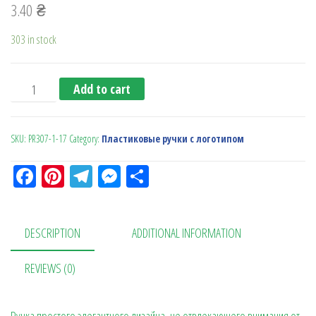
3.40
₴
303 in stock
Ручка с поворотн. механизмом PR307-1 бел.син.зел. quan
Add to cart
SKU:
PR307-1-17
Category:
Пластиковые ручки с логотипом
Fa
Pi
Te
M
О
ce
nt
le
es
тп
bo
er
gr
se
ра
DESCRIPTION
ADDITIONAL INFORMATION
ok
es
a
n
в
t
m
ge
ит
REVIEWS (0)
r
ь
Ручка простого элегантного дизайна, не отвлекающего внимания от