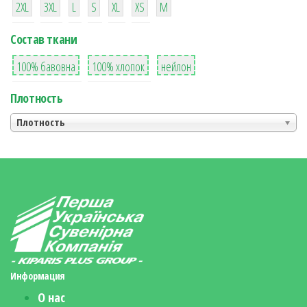
2XL
3XL
L
S
XL
XS
М
Состав ткани
8
36
2
100% бавовна
100% хлопок
нейлон
Плотность
Плотность
Информация
О нас