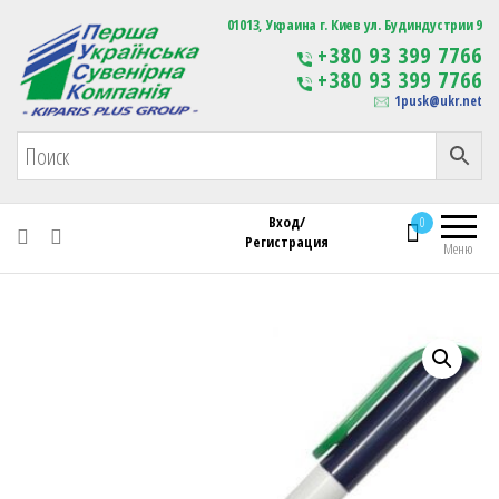
Первая Украинская Сувенирная Компания
01013, Украина г. Киев ул. Будиндустрии 9
Изготовление
+380 93 399 7766
сувенирной продукции
+380 93 399 7766
с логотипом
1pusk@ukr.net
Вход/
0
Регистрация
Меню