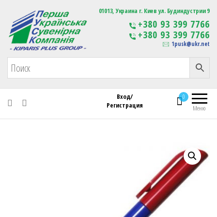
Первая Украинская Сувенирная Компания
01013, Украина г. Киев ул. Будиндустрии 9
Изготовление
+380 93 399 7766
сувенирной продукции
+380 93 399 7766
с логотипом
1pusk@ukr.net
Вход/
0
Регистрация
Меню