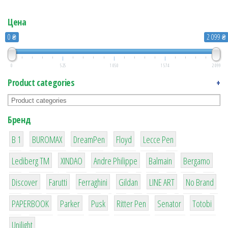
Цена
0 ₴
2 099 ₴
0
525
1 050
1 574
2 099
Product categories
+
Бренд
1
1
1
2
2
B 1
BUROMAX
DreamPen
Floyd
Lecce Pen
3
3
1
4
26
Lediberg ТМ
XINDAO
Andre Philippe
Balmain
Bergamo
64
299
4
42
4
90
Discover
Farutti
Ferraghini
Gildan
LINE ART
No Brand
8
6
2
22
15
43
PAPERBOOK
Parker
Pusk
Ritter Pen
Senator
Totobi
1
Unilight