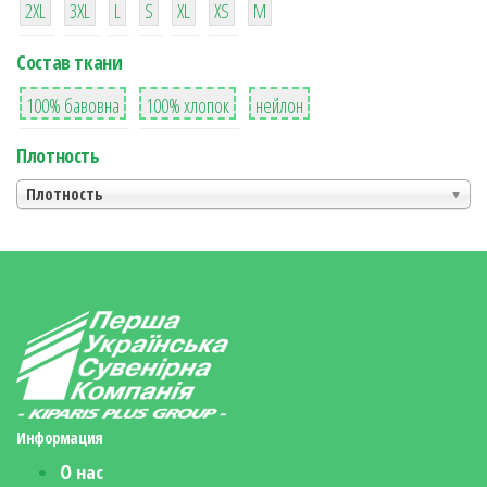
2XL
3XL
L
S
XL
XS
М
Состав ткани
8
36
2
100% бавовна
100% хлопок
нейлон
Плотность
Плотность
Информация
О нас