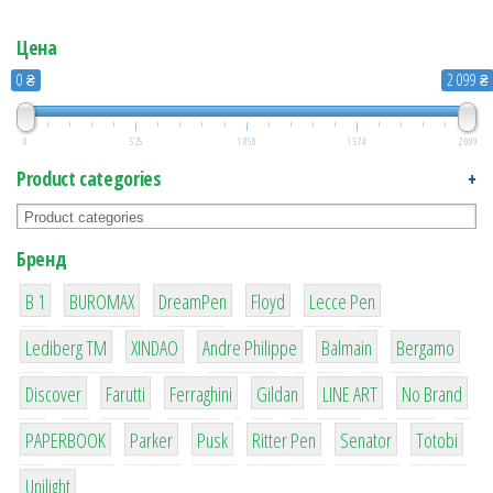
Цена
0 ₴
2 099 ₴
0
525
1 050
1 574
2 099
Product categories
+
Бренд
1
1
1
2
2
B 1
BUROMAX
DreamPen
Floyd
Lecce Pen
3
3
1
4
26
Lediberg ТМ
XINDAO
Andre Philippe
Balmain
Bergamo
64
299
4
42
4
90
Discover
Farutti
Ferraghini
Gildan
LINE ART
No Brand
8
6
2
22
15
43
PAPERBOOK
Parker
Pusk
Ritter Pen
Senator
Totobi
1
Unilight