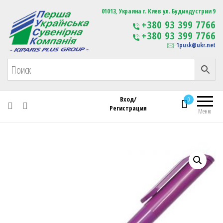
Первая Украинская Сувенирная Компания
01013, Украина г. Киев ул. Будиндустрии 9
Изготовление
+380 93 399 7766
сувенирной продукции
+380 93 399 7766
с логотипом
1pusk@ukr.net
Вход/
0
Регистрация
Меню