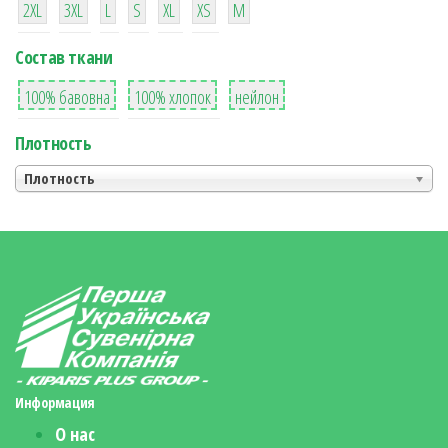
2XL
3XL
L
S
XL
XS
М
Состав ткани
8
36
2
100% бавовна
100% хлопок
нейлон
Плотность
Плотность
Информация
О нас