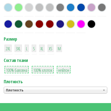
Размер
38
16
42
42
42
4
42
2XL
3XL
L
S
XL
XS
М
Состав ткани
8
36
2
100% бавовна
100% хлопок
нейлон
Плотность
Плотность