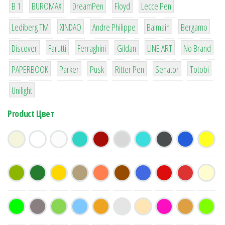
B 1
BUROMAX
DreamPen
Floyd
Lecce Pen
3
3
1
4
26
Lediberg ТМ
XINDAO
Andre Philippe
Balmain
Bergamo
64
299
4
42
4
90
Discover
Farutti
Ferraghini
Gildan
LINE ART
No Brand
8
6
2
22
15
43
PAPERBOOK
Parker
Pusk
Ritter Pen
Senator
Totobi
1
Unilight
Product Цвет