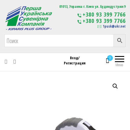
Первая Украинская Сувенирная Компания
01013, Украина г. Киев ул. Будиндустрии 9
Изготовление
+380 93 399 7766
сувенирной продукции
+380 93 399 7766
с логотипом
1pusk@ukr.net
Вход/
0
Регистрация
Меню