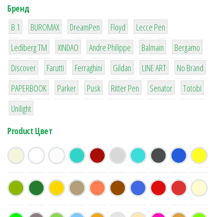
Бренд
1
1
1
2
2
B 1
BUROMAX
DreamPen
Floyd
Lecce Pen
3
3
1
4
26
Lediberg ТМ
XINDAO
Andre Philippe
Balmain
Bergamo
64
299
4
42
4
90
Discover
Farutti
Ferraghini
Gildan
LINE ART
No Brand
8
6
2
22
15
43
PAPERBOOK
Parker
Pusk
Ritter Pen
Senator
Totobi
1
Unilight
Product Цвет