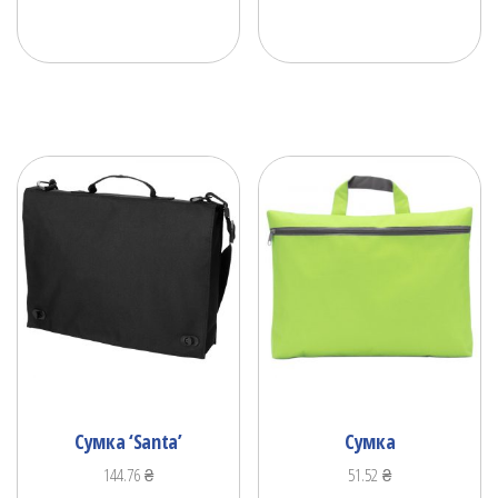
Сумка ‘Santa’
Сумка
144.76
₴
51.52
₴