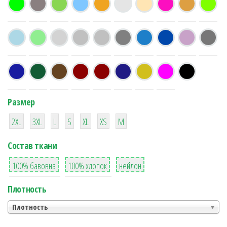
Размер
38
16
42
42
42
4
42
2XL
3XL
L
S
XL
XS
М
Состав ткани
8
36
2
100% бавовна
100% хлопок
нейлон
Плотность
Плотность