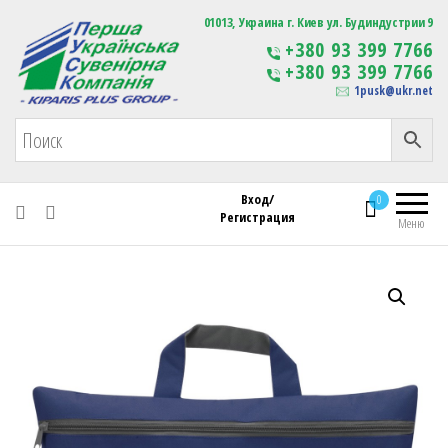
Первая Украинская Сувенирная Компания
01013, Украина г. Киев ул. Будиндустрии 9
Изготовление
+380 93 399 7766
сувенирной продукции
+380 93 399 7766
с логотипом
1pusk@ukr.net
Вход/
0
Регистрация
Меню