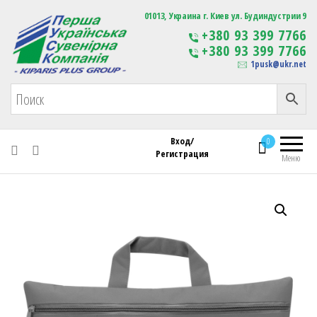
Первая Украинская Сувенирная Компания
01013, Украина г. Киев ул. Будиндустрии 9
Изготовление
+380 93 399 7766
сувенирной продукции
+380 93 399 7766
с логотипом
1pusk@ukr.net
Вход/
0
Регистрация
Меню