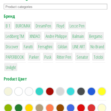
Бренд
1
1
1
2
2
B 1
BUROMAX
DreamPen
Floyd
Lecce Pen
3
3
1
4
26
Lediberg ТМ
XINDAO
Andre Philippe
Balmain
Bergamo
64
299
4
42
4
90
Discover
Farutti
Ferraghini
Gildan
LINE ART
No Brand
8
6
2
22
15
43
PAPERBOOK
Parker
Pusk
Ritter Pen
Senator
Totobi
1
Unilight
Product Цвет