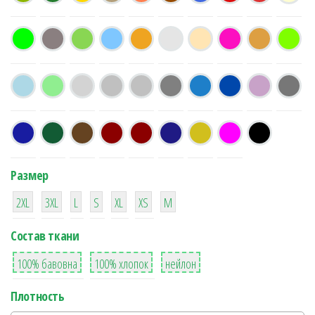
Размер
38
16
42
42
42
4
42
2XL
3XL
L
S
XL
XS
М
Состав ткани
8
36
2
100% бавовна
100% хлопок
нейлон
Плотность