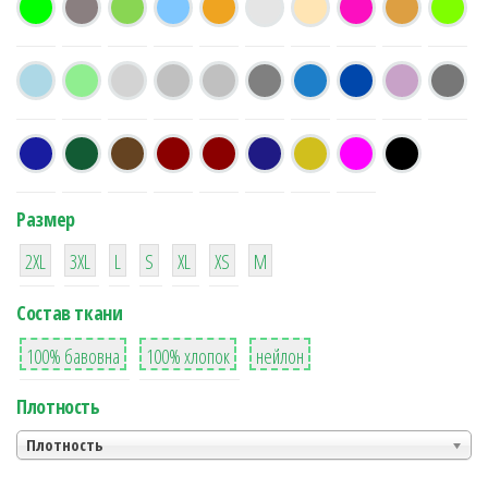
Размер
38
16
42
42
42
4
42
2XL
3XL
L
S
XL
XS
М
Состав ткани
8
36
2
100% бавовна
100% хлопок
нейлон
Плотность
Плотность