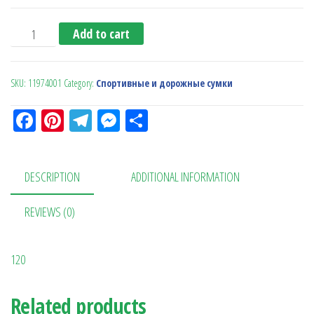
Сумка 'San Jose' quantity
Add to cart
SKU:
11974001
Category:
Спортивные и дорожные сумки
Fa
Pi
Te
M
О
ce
nt
le
es
тп
bo
er
gr
se
ра
DESCRIPTION
ADDITIONAL INFORMATION
ok
es
a
n
в
t
m
ge
ит
REVIEWS (0)
r
ь
120
Related products