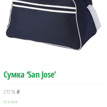
Сумка ‘San Jose’
277.76
₴
62 in stock