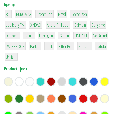
Бренд
1
1
1
2
2
B 1
BUROMAX
DreamPen
Floyd
Lecce Pen
3
3
1
4
26
Lediberg ТМ
XINDAO
Andre Philippe
Balmain
Bergamo
64
299
4
42
4
90
Discover
Farutti
Ferraghini
Gildan
LINE ART
No Brand
8
6
2
22
15
43
PAPERBOOK
Parker
Pusk
Ritter Pen
Senator
Totobi
1
Unilight
Product Цвет