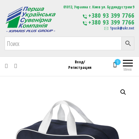
Первая Украинская Сувенирная Компания
01013, Украина г. Киев ул. Будиндустрии 9
Изготовление
+380 93 399 7766
сувенирной продукции
+380 93 399 7766
с логотипом
1pusk@ukr.net
Вход/
0
Регистрация
Меню