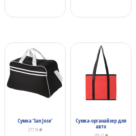
Сумка ‘San Jose’
Сумка-органайзер для
авто
277.76
₴
155.12
₴