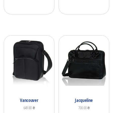
Vancouver
Jacqueline
649.88
₴
700.00
₴