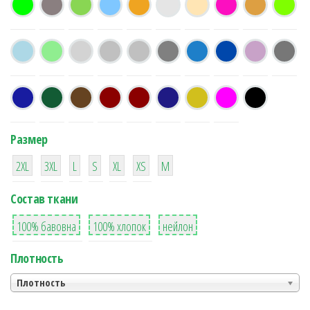
Размер
38
16
42
42
42
4
42
2XL
3XL
L
S
XL
XS
М
Состав ткани
8
36
2
100% бавовна
100% хлопок
нейлон
Плотность
Плотность