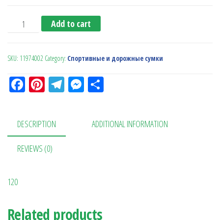
Сумка 'San Jose' quantity
Add to cart
SKU:
11974002
Category:
Спортивные и дорожные сумки
Fa
Pi
Te
M
О
ce
nt
le
es
тп
bo
er
gr
se
ра
DESCRIPTION
ADDITIONAL INFORMATION
ok
es
a
n
в
t
m
ge
ит
REVIEWS (0)
r
ь
120
Related products