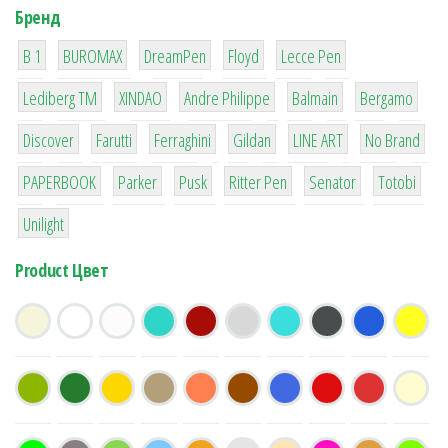
Бренд
1
1
1
2
2
B 1
BUROMAX
DreamPen
Floyd
Lecce Pen
3
3
1
4
26
Lediberg ТМ
XINDAO
Andre Philippe
Balmain
Bergamo
64
299
4
42
4
90
Discover
Farutti
Ferraghini
Gildan
LINE ART
No Brand
8
6
2
22
15
43
PAPERBOOK
Parker
Pusk
Ritter Pen
Senator
Totobi
1
Unilight
Product Цвет