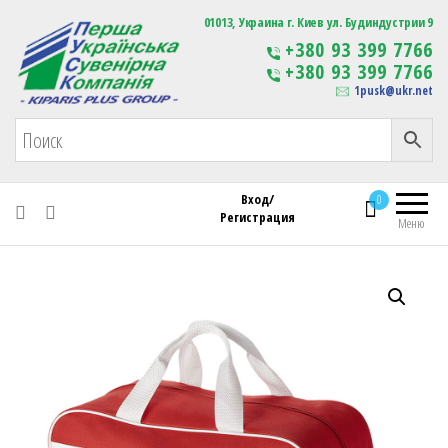
Первая Украинская Сувенирная Компания
01013, Украина г. Киев ул. Будиндустрии 9
Изготовление
+380 93 399 7766
сувенирной продукции
+380 93 399 7766
с логотипом
1pusk@ukr.net
Вход/
0
Регистрация
Меню