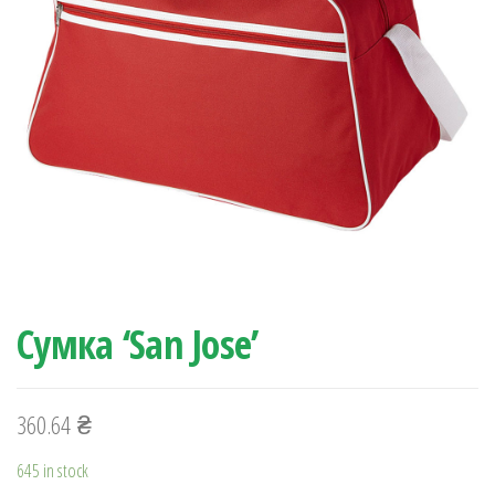
Сумка ‘San Jose’
360.64
₴
645 in stock