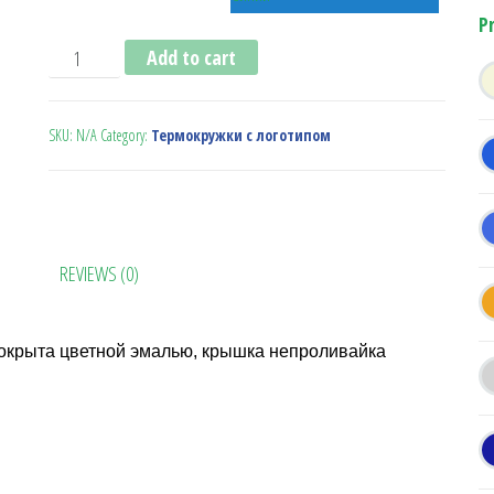
P
Термокружка Latte красная quantity
Add to cart
SKU:
N/A
Category:
Термокружки с логотипом
REVIEWS (0)
окрыта цветной эмалью, крышка непроливайка