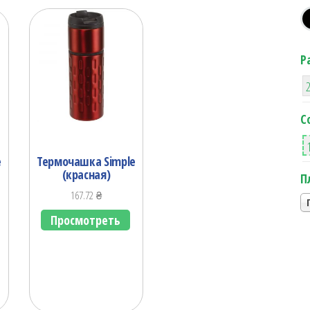
Р
С
e
Термочашка Simple
(красная)
П
167.72
₴
Просмотреть