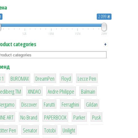
ена
₴
2 099 ₴
525
1 050
1 574
2 099
roduct categories
+
ренд
1
1
1
2
2
 1
BUROMAX
DreamPen
Floyd
Lecce Pen
3
3
1
4
Lediberg ТМ
XINDAO
Andre Philippe
Balmain
26
64
299
4
42
Bergamo
Discover
Farutti
Ferraghini
Gildan
4
90
8
6
2
LINE ART
No Brand
PAPERBOOK
Parker
Pusk
22
15
43
1
itter Pen
Senator
Totobi
Unilight