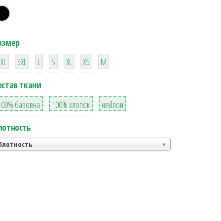
азмер
38
16
42
42
42
4
42
2XL
3XL
L
S
XL
XS
М
остав ткани
8
36
2
100% бавовна
100% хлопок
нейлон
лотность
Плотность