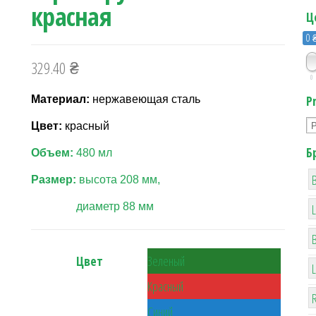
красная
Ц
0 
329.40
₴
0
P
Материал:
нержавеющая сталь
Цвет:
красный
Б
Объем:
480 мл
B
Размер:
в
ысота 208 мм,
диаметр 88 мм
Цвет
Зеленый
Красный
R
Синий