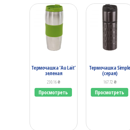
Термочашка ‘Au Lait’
Термочашка Simpl
зеленая
(серая)
230.16
₴
167.72
₴
Просмотреть
Просмотреть