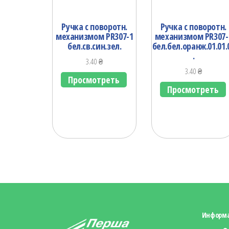
Ручка с поворотн.
Ручка с поворотн.
механизмом PR307-1
механизмом PR307-
бел.св.син.зел.
бел.бел.оранж.01.01.
.
3.40
₴
3.40
₴
Просмотреть
Просмотреть
Информ