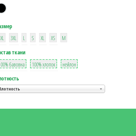
азмер
38
16
42
42
42
4
42
2XL
3XL
L
S
XL
XS
М
остав ткани
8
36
2
100% бавовна
100% хлопок
нейлон
лотность
Плотность