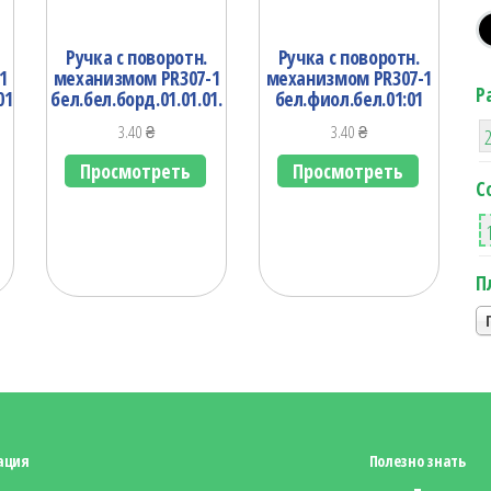
Ручка с поворотн.
Ручка с поворотн.
1
механизмом PR307-1
механизмом PR307-1
Р
01
бел.бел.борд.01.01.01.
бел.фиол.бел.01:01
3.40
₴
3.40
₴
Просмотреть
Просмотреть
С
П
ация
Полезно знать