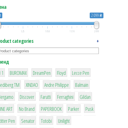
ена
₴
2 099 ₴
525
1 050
1 574
2 099
roduct categories
+
ренд
1
1
1
2
2
 1
BUROMAX
DreamPen
Floyd
Lecce Pen
3
3
1
4
Lediberg ТМ
XINDAO
Andre Philippe
Balmain
26
64
299
4
42
Bergamo
Discover
Farutti
Ferraghini
Gildan
4
90
8
6
2
LINE ART
No Brand
PAPERBOOK
Parker
Pusk
22
15
43
1
itter Pen
Senator
Totobi
Unilight