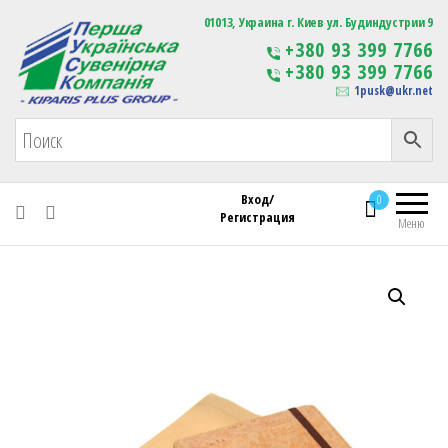
Первая Украинская Сувенирная Компания
01013, Украина г. Киев ул. Будиндустрии 9
Изготовление
+380 93 399 7766
сувенирной продукции
+380 93 399 7766
с логотипом
1pusk@ukr.net
Вход/
0
Регистрация
Меню