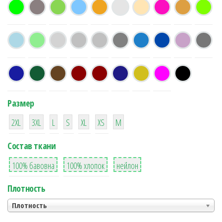
Размер
38
16
42
42
42
4
42
2XL
3XL
L
S
XL
XS
М
Состав ткани
8
36
2
100% бавовна
100% хлопок
нейлон
Плотность
Плотность