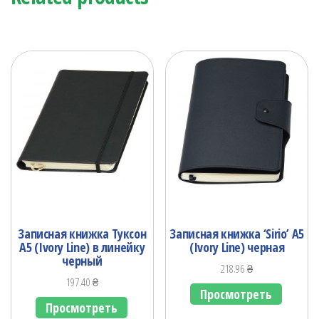
Записная книжка Туксон
Записная книжка ‘Sirio’ А5
А5 (Ivory Line) в линейку
(Ivory Line) черная
черный
218.96
₴
197.40
₴
Просмотреть
Просмотреть