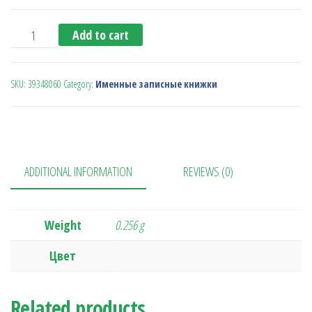
Записная книжка 'Portel' А5 quantity
Add to cart
SKU:
39348060
Category:
Именные записные книжки
ADDITIONAL INFORMATION
REVIEWS (0)
Weight
0.256 g
Цвет
Related products