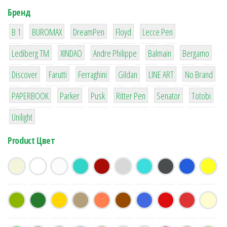
Бренд
1
1
1
2
2
B 1
BUROMAX
DreamPen
Floyd
Lecce Pen
3
3
1
4
26
Lediberg ТМ
XINDAO
Andre Philippe
Balmain
Bergamo
64
299
4
42
4
90
Discover
Farutti
Ferraghini
Gildan
LINE ART
No Brand
8
6
2
22
15
43
PAPERBOOK
Parker
Pusk
Ritter Pen
Senator
Totobi
1
Unilight
Product Цвет