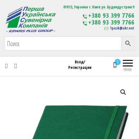
Первая Украинская Сувенирная Компания
01013, Украина г. Киев ул. Будиндустрии 9
Изготовление
+380 93 399 7766
сувенирной продукции
+380 93 399 7766
с логотипом
1pusk@ukr.net
Вход/
0
Регистрация
Меню