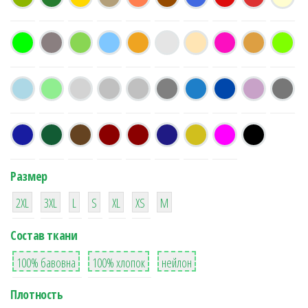
Размер
38
16
42
42
42
4
42
2XL
3XL
L
S
XL
XS
М
Состав ткани
8
36
2
100% бавовна
100% хлопок
нейлон
Плотность