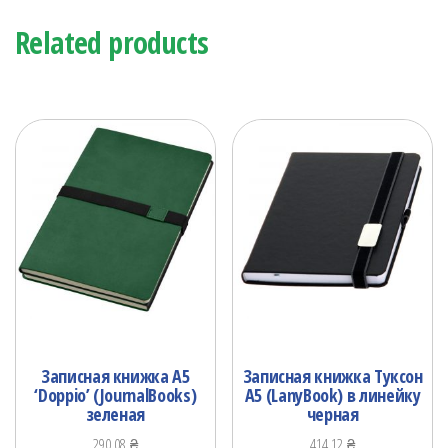
Related products
Записная книжка А5
Записная книжка Туксон
‘Doppio’ (JournalBooks)
А5 (LanyBook) в линейку
зеленая
черная
290.08
₴
414.12
₴