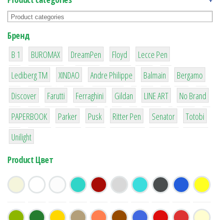
Бренд
1
1
1
2
2
B 1
BUROMAX
DreamPen
Floyd
Lecce Pen
3
3
1
4
26
Lediberg ТМ
XINDAO
Andre Philippe
Balmain
Bergamo
64
299
4
42
4
90
Discover
Farutti
Ferraghini
Gildan
LINE ART
No Brand
8
6
2
22
15
43
PAPERBOOK
Parker
Pusk
Ritter Pen
Senator
Totobi
1
Unilight
Product Цвет