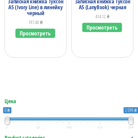
Записная книжка Туксон
Записная книжка Туксон
А5 (Ivory Line) в линейку
А5 (LanyBook) черная
черный
414.12
₴
197.40
₴
Просмотреть
Просмотреть
Цена
0 ₴
2 099 ₴
0
525
1 050
1 574
2 099
Product categories
+