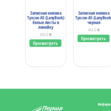
Записная книжка
Записная книжка
Туксон А5 (LanyBook)
Туксон А5 (LanyBook
белые листы в
черная
линейку
414.12
₴
414.12
₴
Просмотреть
Просмотреть
Информ