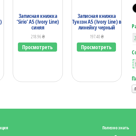
Записная книжка
Записная книжка
)
‘Sirio’ А5 (Ivory Line)
Туксон А5 (Ivory Line) в
Р
синяя
линейку черный
218.96
₴
197.40
₴
Просмотреть
Просмотреть
С
П
ация
Полезно знать