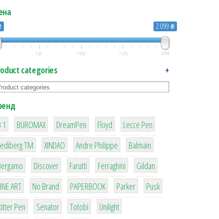
ена
₴
2 099 ₴
525
1 050
1 574
2 099
roduct categories
+
ренд
1
1
1
2
2
 quantity
 1
BUROMAX
DreamPen
Floyd
Lecce Pen
3
3
1
4
Lediberg ТМ
XINDAO
Andre Philippe
Balmain
26
64
299
4
42
Bergamo
Discover
Farutti
Ferraghini
Gildan
4
90
8
6
2
LINE ART
No Brand
PAPERBOOK
Parker
Pusk
22
15
43
1
itter Pen
Senator
Totobi
Unilight