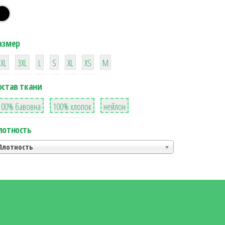
азмер
38
16
42
42
42
4
42
2XL
3XL
L
S
XL
XS
М
остав ткани
8
36
2
100% бавовна
100% хлопок
нейлон
лотность
Плотность