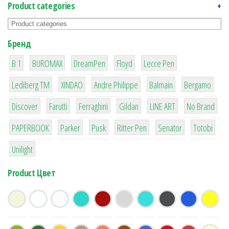
Product categories
+
Бренд
1
1
1
2
2
B 1
BUROMAX
DreamPen
Floyd
Lecce Pen
3
3
1
4
26
Lediberg ТМ
XINDAO
Andre Philippe
Balmain
Bergamo
64
299
4
42
4
90
Discover
Farutti
Ferraghini
Gildan
LINE ART
No Brand
8
6
2
22
15
43
PAPERBOOK
Parker
Pusk
Ritter Pen
Senator
Totobi
1
Unilight
Product Цвет