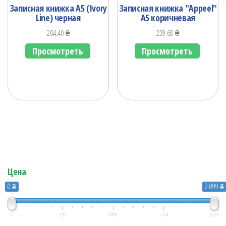
Записная книжка А5 (Ivory
Записная книжка "Appeel"
Line) черная
А5 коричневая
204.40
₴
239.68
₴
Просмотреть
Просмотреть
Цена
0 ₴
2 099 ₴
0
525
1 050
1 574
2 099