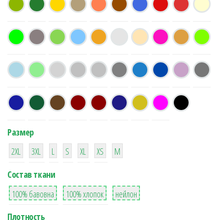
Размер
38
16
42
42
42
4
42
2XL
3XL
L
S
XL
XS
М
Состав ткани
8
36
2
100% бавовна
100% хлопок
нейлон
Плотность