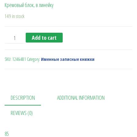
Кремовый блок, в линейку
149 in stock
Записная книжка Туксон FLEX А5 (Ivory Line) синяя quanti
Add to cart
SKU:
1246i481
Category:
Именные записные книжки
DESCRIPTION
ADDITIONAL INFORMATION
REVIEWS (0)
85