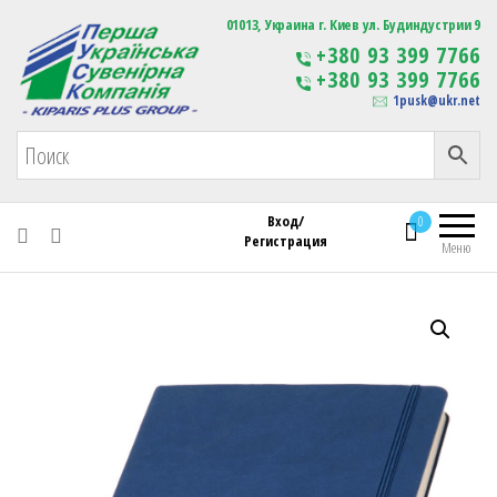
Первая Украинская Сувенирная Компания
01013, Украина г. Киев ул. Будиндустрии 9
Изготовление
+380 93 399 7766
сувенирной продукции
+380 93 399 7766
с логотипом
1pusk@ukr.net
Вход/
0
Регистрация
Меню