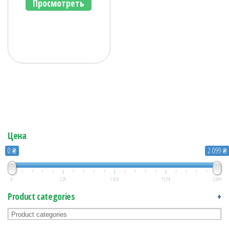
Просмотреть
Цена
0 ₴
2 099 ₴
0
525
1 050
1 574
2 099
Product categories
+