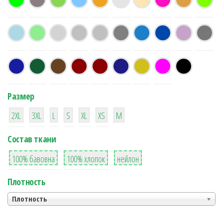
Размер
38
16
42
42
42
4
42
2XL
3XL
L
S
XL
XS
М
Состав ткани
8
36
2
100% бавовна
100% хлопок
нейлон
Плотность
Плотность