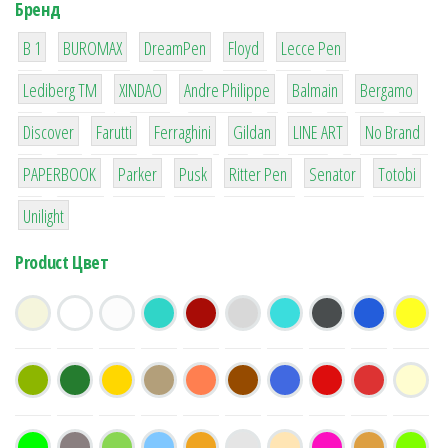
Бренд
1
1
1
2
2
B 1
BUROMAX
DreamPen
Floyd
Lecce Pen
3
3
1
4
26
Lediberg ТМ
XINDAO
Andre Philippe
Balmain
Bergamo
64
299
4
42
4
90
Discover
Farutti
Ferraghini
Gildan
LINE ART
No Brand
8
6
2
22
15
43
PAPERBOOK
Parker
Pusk
Ritter Pen
Senator
Totobi
1
Unilight
Product Цвет