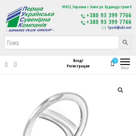
Первая Украинская Сувенирная Компания
01013, Украина г. Киев ул. Будиндустрии 9
Изготовление
+380 93 399 7766
сувенирной продукции
+380 93 399 7766
с логотипом
1pusk@ukr.net
Вход/
0
Регистрация
Меню