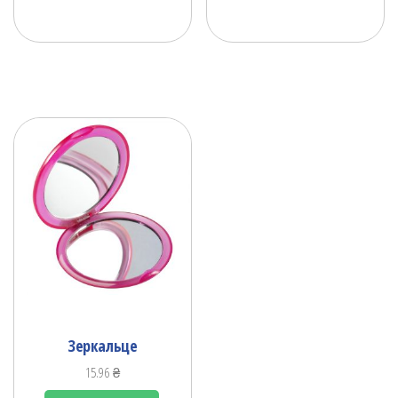
Зеркальце
15.96
₴