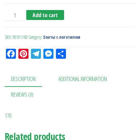
Зонт складной quantity
Add to cart
SKU:
90101160
Category:
Зонты с логотипом
Fa
Pi
Te
M
О
ce
nt
le
es
тп
bo
er
gr
se
ра
DESCRIPTION
ADDITIONAL INFORMATION
ok
es
a
n
в
t
m
ge
ит
REVIEWS (0)
r
ь
170
Related products