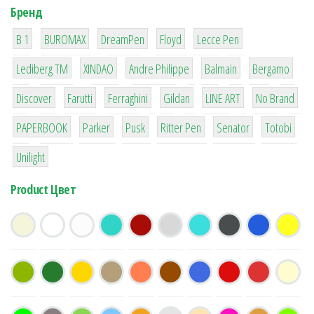
Бренд
1
1
1
2
2
B 1
BUROMAX
DreamPen
Floyd
Lecce Pen
3
3
1
4
26
Lediberg ТМ
XINDAO
Andre Philippe
Balmain
Bergamo
64
299
4
42
4
90
Discover
Farutti
Ferraghini
Gildan
LINE ART
No Brand
8
6
2
22
15
43
PAPERBOOK
Parker
Pusk
Ritter Pen
Senator
Totobi
1
Unilight
Product Цвет