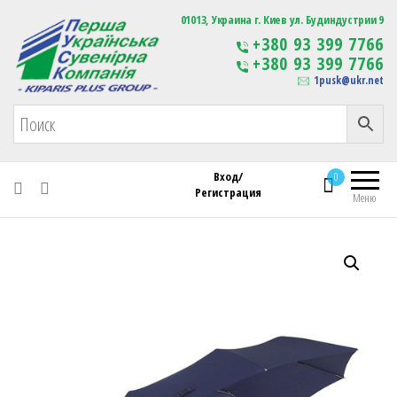
Первая Украинская Сувенирная Компания
01013, Украина г. Киев ул. Будиндустрии 9
Изготовление
+380 93 399 7766
сувенирной продукции
+380 93 399 7766
с логотипом
1pusk@ukr.net
Вход/
0
Регистрация
Меню