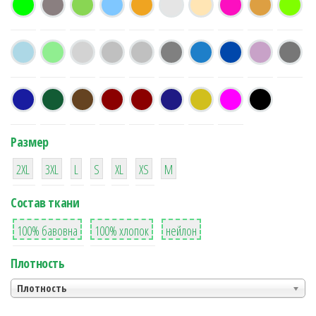
Размер
38
16
42
42
42
4
42
2XL
3XL
L
S
XL
XS
М
Состав ткани
8
36
2
100% бавовна
100% хлопок
нейлон
Плотность
Плотность