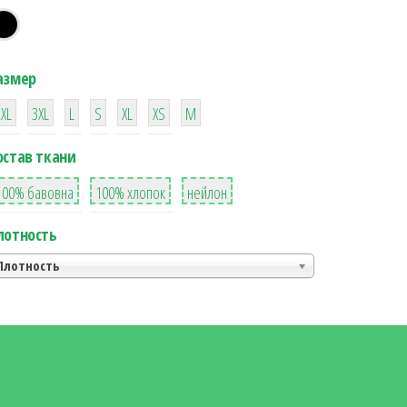
азмер
38
16
42
42
42
4
42
2XL
3XL
L
S
XL
XS
М
остав ткани
8
36
2
100% бавовна
100% хлопок
нейлон
лотность
Плотность