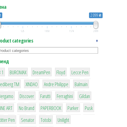
ена
₴
2 099 ₴
525
1 050
1 574
2 099
roduct categories
+
ренд
1
1
1
2
2
 1
BUROMAX
DreamPen
Floyd
Lecce Pen
3
3
1
4
Lediberg ТМ
XINDAO
Andre Philippe
Balmain
26
64
299
4
42
Bergamo
Discover
Farutti
Ferraghini
Gildan
4
90
8
6
2
LINE ART
No Brand
PAPERBOOK
Parker
Pusk
22
15
43
1
itter Pen
Senator
Totobi
Unilight