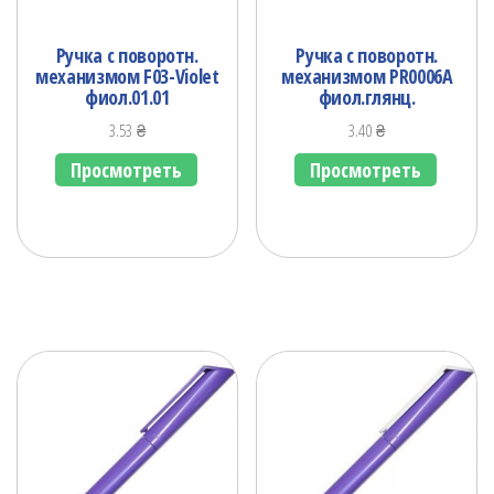
Ручка с поворотн.
Ручка с поворотн.
механизмом F03-Violet
механизмом PR0006А
фиол.01.01
фиол.глянц.
3.53
₴
3.40
₴
Просмотреть
Просмотреть