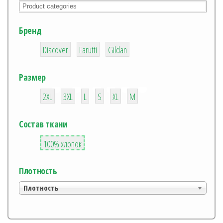
Бренд
2
10
1
Discover
Farutti
Gildan
Размер
1
1
1
1
1
1
2XL
3XL
L
S
XL
М
Состав ткани
1
100% хлопок
Плотность
Плотность