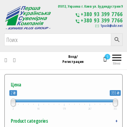
Первая Украинская Сувенирная Компания
01013, Украина г. Киев ул. Будиндустрии 9
Изготовление
+380 93 399 7766
сувенирной продукции
+380 93 399 7766
с логотипом
1pusk@ukr.net
Вход/
0
Регистрация
Меню
Цена
2 ₴
355 ₴
2
90
179
267
355
Product categories
+