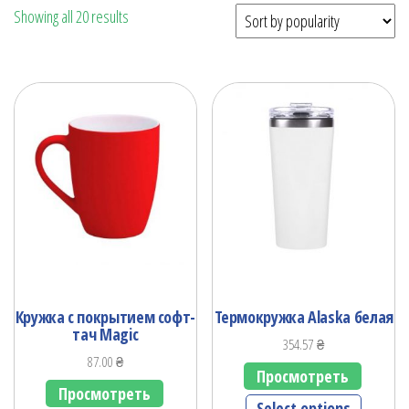
Showing all 20 results
Кружка с покрытием софт-
Термокружка Alaska белая
тач Magic
354.57
₴
87.00
₴
Просмотреть
Просмотреть
Select options