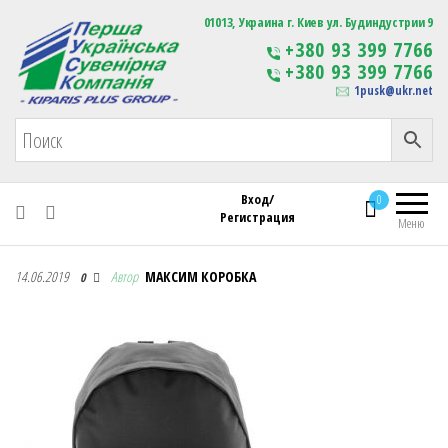
Первая Украинская Сувенирная Компания
01013, Украина г. Киев ул. Будиндустрии 9
Изготовление
+380 93 399 7766
сувенирной продукции
+380 93 399 7766
с логотипом
1pusk@ukr.net
Вход/
0
Регистрация
Меню
Первая Украинская Сувенирная Компания
14.06.2019
Автор
МАКСИМ КОРОБКА
0