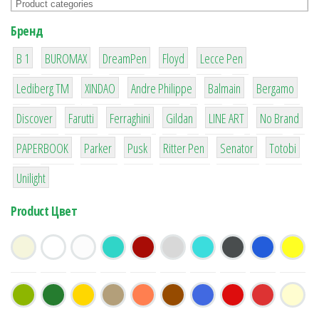
Бренд
1
1
1
2
2
B 1
BUROMAX
DreamPen
Floyd
Lecce Pen
3
3
1
4
26
Lediberg ТМ
XINDAO
Andre Philippe
Balmain
Bergamo
64
299
4
42
4
90
Discover
Farutti
Ferraghini
Gildan
LINE ART
No Brand
8
6
2
22
15
43
PAPERBOOK
Parker
Pusk
Ritter Pen
Senator
Totobi
1
Unilight
Product Цвет