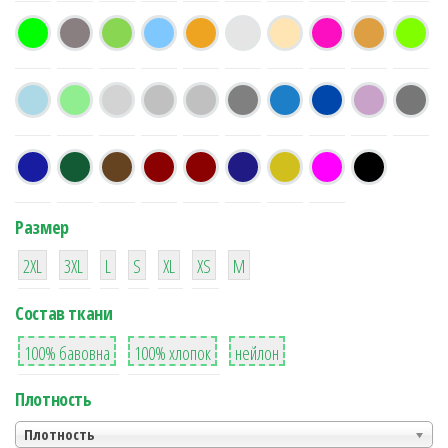
Размер
38
16
42
42
42
4
42
2XL
3XL
L
S
XL
XS
М
Состав ткани
8
36
2
100% бавовна
100% хлопок
нейлон
Плотность
Плотность