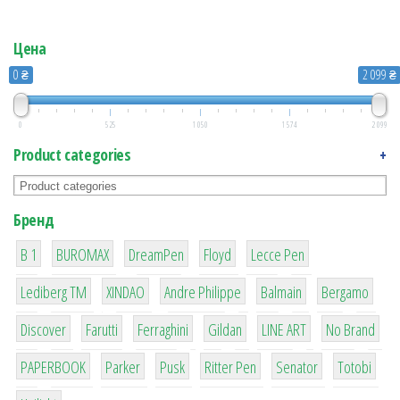
Цена
0 ₴
2 099 ₴
0
525
1 050
1 574
2 099
Product categories
+
Бренд
1
1
1
2
2
B 1
BUROMAX
DreamPen
Floyd
Lecce Pen
3
3
1
4
26
Lediberg ТМ
XINDAO
Andre Philippe
Balmain
Bergamo
64
299
4
42
4
90
Discover
Farutti
Ferraghini
Gildan
LINE ART
No Brand
8
6
2
22
15
43
PAPERBOOK
Parker
Pusk
Ritter Pen
Senator
Totobi
1