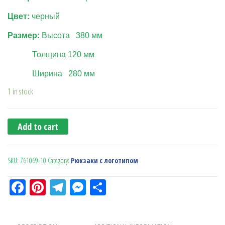
Цвет:
черный
Размер:
Высота
380
мм
Толщина
1
20
мм
Ширина 280 мм
1 in stock
Add to cart
SKU:
761069-10
Category:
Рюкзаки с логотипом
Fa
Pi
Te
M
О
ce
nt
le
es
тп
bo
er
gr
se
ра