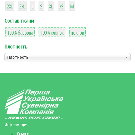
38
16
42
42
42
4
42
2XL
3XL
L
S
XL
XS
М
Состав ткани
8
36
2
100% бавовна
100% хлопок
нейлон
Плотность
Плотность
Информация
О нас