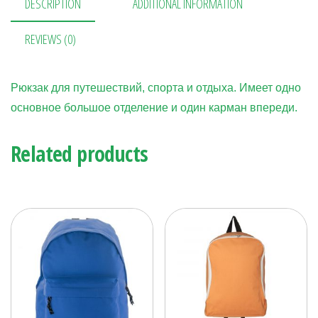
DESCRIPTION
ADDITIONAL INFORMATION
ok
es
a
n
в
t
m
ge
ит
REVIEWS (0)
r
ь
Рюкзак для путешествий, спорта и отдыха. Имеет одно
основное большое отделение и один карман впереди.
Related products