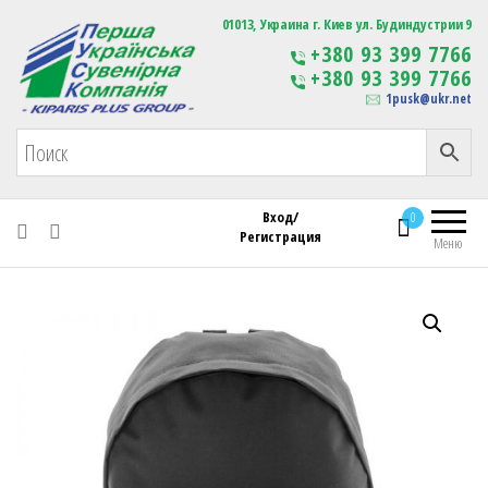
Первая Украинская Сувенирная Компания
01013, Украина г. Киев ул. Будиндустрии 9
Изготовление
+380 93 399 7766
сувенирной продукции
+380 93 399 7766
с логотипом
1pusk@ukr.net
Вход/
0
Регистрация
Меню