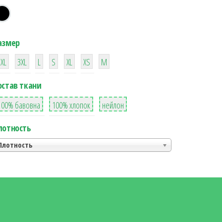
азмер
38
16
42
42
42
4
42
2XL
3XL
L
S
XL
XS
М
остав ткани
8
36
2
100% бавовна
100% хлопок
нейлон
лотность
Плотность