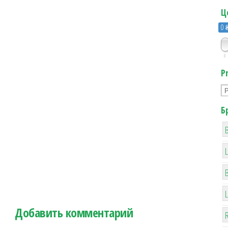
Ц
0 
0
P
Б
B
Добавить комментарий
R