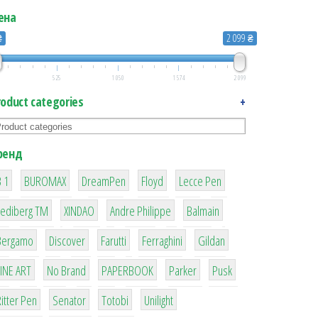
ена
₴
2 099 ₴
525
1 050
1 574
2 099
roduct categories
+
ренд
1
1
1
2
2
 1
BUROMAX
DreamPen
Floyd
Lecce Pen
3
3
1
4
Lediberg ТМ
XINDAO
Andre Philippe
Balmain
26
64
299
4
42
Bergamo
Discover
Farutti
Ferraghini
Gildan
4
90
8
6
2
LINE ART
No Brand
PAPERBOOK
Parker
Pusk
22
15
43
1
itter Pen
Senator
Totobi
Unilight