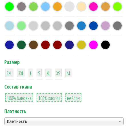
Размер
38
16
42
42
42
4
42
2XL
3XL
L
S
XL
XS
М
Состав ткани
8
36
2
100% бавовна
100% хлопок
нейлон
Плотность
Плотность