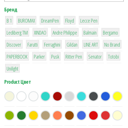
Бренд
1
1
1
2
2
B 1
BUROMAX
DreamPen
Floyd
Lecce Pen
3
3
1
4
26
Lediberg ТМ
XINDAO
Andre Philippe
Balmain
Bergamo
64
299
4
42
4
90
Discover
Farutti
Ferraghini
Gildan
LINE ART
No Brand
8
6
2
22
15
43
PAPERBOOK
Parker
Pusk
Ritter Pen
Senator
Totobi
1
Unilight
Product Цвет