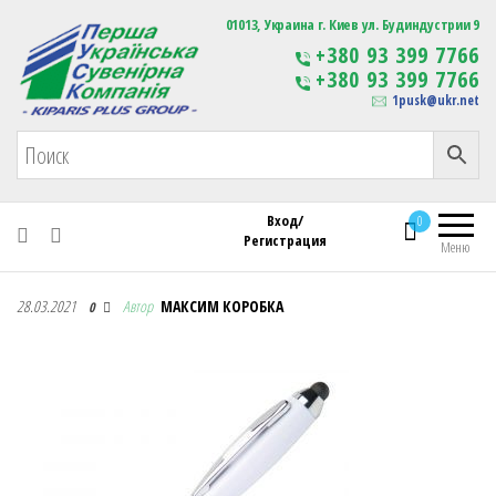
Первая Украинская Сувенирная Компания
01013, Украина г. Киев ул. Будиндустрии 9
Изготовление
+380 93 399 7766
сувенирной продукции
+380 93 399 7766
с логотипом
1pusk@ukr.net
Вход/
0
Регистрация
Меню
Первая Украинская Сувенирная Компания
28.03.2021
Автор
МАКСИМ КОРОБКА
0