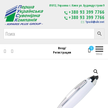
Первая Украинская Сувенирная Компания
01013, Украина г. Киев ул. Будиндустрии 9
Изготовление
+380 93 399 7766
сувенирной продукции
+380 93 399 7766
с логотипом
1pusk@ukr.net
Вход/
0
Регистрация
Меню