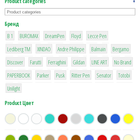
Product categories
+
Бренд
1
1
1
2
2
B 1
BUROMAX
DreamPen
Floyd
Lecce Pen
3
3
1
4
26
Lediberg ТМ
XINDAO
Andre Philippe
Balmain
Bergamo
64
299
4
42
4
90
Discover
Farutti
Ferraghini
Gildan
LINE ART
No Brand
8
6
2
22
15
43
PAPERBOOK
Parker
Pusk
Ritter Pen
Senator
Totobi
1
Unilight
Product Цвет