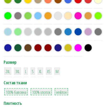
Размер
38
16
42
42
42
4
42
2XL
3XL
L
S
XL
XS
М
Состав ткани
8
36
2
100% бавовна
100% хлопок
нейлон
Плотность