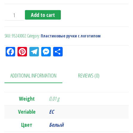
Ручка-стилус quantity
Add to cart
SKU:
95243002
Category:
Пластиковые ручки с логотипом
Fa
Pi
Te
M
О
ce
nt
le
es
тп
bo
er
gr
se
ра
ADDITIONAL INFORMATION
REVIEWS (0)
ok
es
a
n
в
t
m
ge
ит
r
ь
Weight
0.01 g
Veriable
ЕС
Цвет
Белый