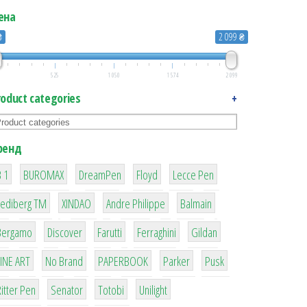
ена
₴
2 099 ₴
525
1 050
1 574
2 099
roduct categories
+
ренд
1
1
1
2
2
 1
BUROMAX
DreamPen
Floyd
Lecce Pen
3
3
1
4
Lediberg ТМ
XINDAO
Andre Philippe
Balmain
26
64
299
4
42
Bergamo
Discover
Farutti
Ferraghini
Gildan
4
90
8
6
2
LINE ART
No Brand
PAPERBOOK
Parker
Pusk
22
15
43
1
itter Pen
Senator
Totobi
Unilight