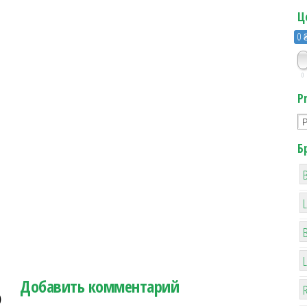
Ц
0 
0
P
Б
B
Добавить комментарий
R
)