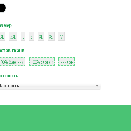
азмер
38
16
42
42
42
4
42
2XL
3XL
L
S
XL
XS
М
остав ткани
8
36
2
100% бавовна
100% хлопок
нейлон
лотность
Плотность