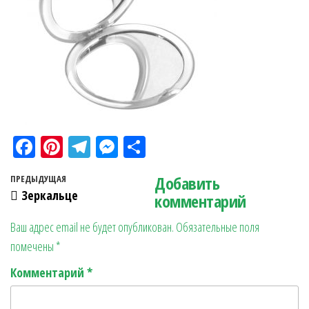
Fa
Pi
Te
M
О
ce
nt
le
es
тп
Навигация по записям
Добавить
Предыдущая запись
ПРЕДЫДУЩАЯ
bo
er
gr
se
ра
Зеркальце
комментарий
ok
es
a
n
в
Ваш адрес email не будет опубликован.
Обязательные поля
t
m
ge
ит
помечены
*
r
ь
Комментарий
*