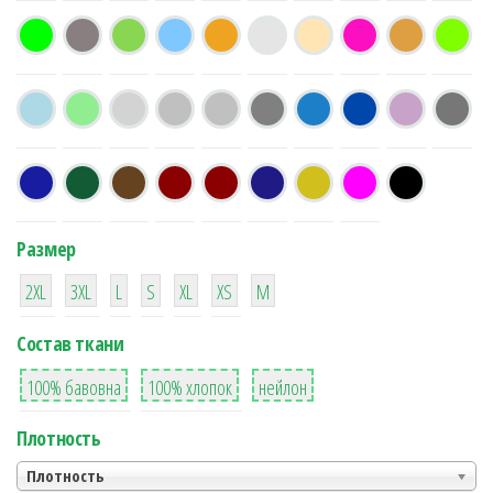
Размер
38
16
42
42
42
4
42
2XL
3XL
L
S
XL
XS
М
Состав ткани
8
36
2
100% бавовна
100% хлопок
нейлон
Плотность
Плотность