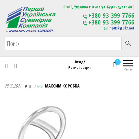
Первая Украинская Сувенирная Компания
01013, Украина г. Киев ул. Будиндустрии 9
Изготовление
+380 93 399 7766
сувенирной продукции
+380 93 399 7766
с логотипом
1pusk@ukr.net
Вход/
0
Регистрация
Меню
Первая Украинская Сувенирная Компания
28.03.2021
Автор
МАКСИМ КОРОБКА
0