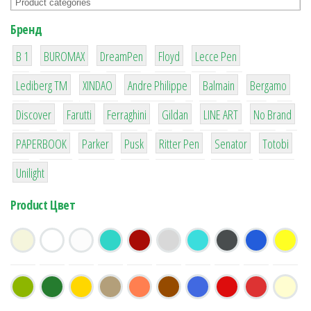
Бренд
1
1
1
2
2
B 1
BUROMAX
DreamPen
Floyd
Lecce Pen
3
3
1
4
26
Lediberg ТМ
XINDAO
Andre Philippe
Balmain
Bergamo
64
299
4
42
4
90
Discover
Farutti
Ferraghini
Gildan
LINE ART
No Brand
8
6
2
22
15
43
PAPERBOOK
Parker
Pusk
Ritter Pen
Senator
Totobi
1
Unilight
Product Цвет