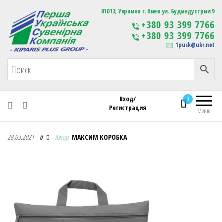
Первая Украинская Сувенирная Компания
01013, Украина г. Киев ул. Будиндустрии 9
Изготовление
+380 93 399 7766
сувенирной продукции
+380 93 399 7766
с логотипом
1pusk@ukr.net
Вход/
0
Регистрация
Меню
Первая Украинская Сувенирная Компания
28.03.2021
Автор
МАКСИМ КОРОБКА
0