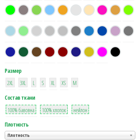
Размер
38
16
42
42
42
4
42
2XL
3XL
L
S
XL
XS
М
Состав ткани
8
36
2
100% бавовна
100% хлопок
нейлон
Плотность
Плотность