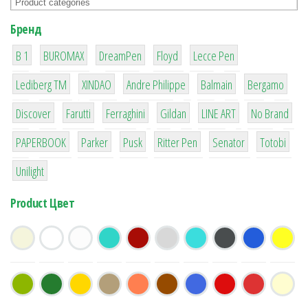
Бренд
1
1
1
2
2
B 1
BUROMAX
DreamPen
Floyd
Lecce Pen
3
3
1
4
26
Lediberg ТМ
XINDAO
Andre Philippe
Balmain
Bergamo
64
299
4
42
4
90
Discover
Farutti
Ferraghini
Gildan
LINE ART
No Brand
8
6
2
22
15
43
PAPERBOOK
Parker
Pusk
Ritter Pen
Senator
Totobi
1
Unilight
Product Цвет