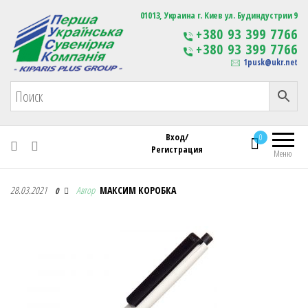
Первая Украинская Сувенирная Компания
01013, Украина г. Киев ул. Будиндустрии 9
Изготовление
+380 93 399 7766
сувенирной продукции
+380 93 399 7766
с логотипом
1pusk@ukr.net
Вход/
0
Регистрация
Меню
Первая Украинская Сувенирная Компания
28.03.2021
Автор
МАКСИМ КОРОБКА
0