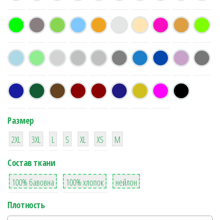
Размер
38
16
42
42
42
4
42
2XL
3XL
L
S
XL
XS
М
Состав ткани
8
36
2
100% бавовна
100% хлопок
нейлон
Плотность