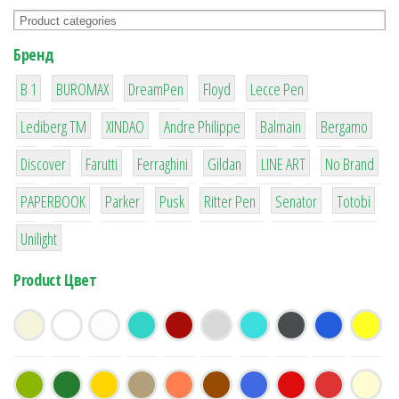
Бренд
1
1
1
2
2
B 1
BUROMAX
DreamPen
Floyd
Lecce Pen
3
3
1
4
26
Lediberg ТМ
XINDAO
Andre Philippe
Balmain
Bergamo
64
299
4
42
4
90
Discover
Farutti
Ferraghini
Gildan
LINE ART
No Brand
8
6
2
22
15
43
PAPERBOOK
Parker
Pusk
Ritter Pen
Senator
Totobi
1
Unilight
Product Цвет