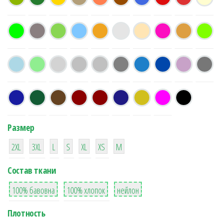
Размер
38
16
42
42
42
4
42
2XL
3XL
L
S
XL
XS
М
Состав ткани
8
36
2
100% бавовна
100% хлопок
нейлон
Плотность