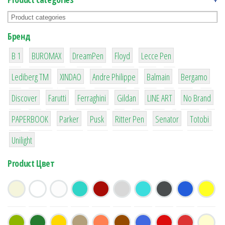
Бренд
1
1
1
2
2
B 1
BUROMAX
DreamPen
Floyd
Lecce Pen
3
3
1
4
26
Lediberg ТМ
XINDAO
Andre Philippe
Balmain
Bergamo
64
299
4
42
4
90
Discover
Farutti
Ferraghini
Gildan
LINE ART
No Brand
8
6
2
22
15
43
PAPERBOOK
Parker
Pusk
Ritter Pen
Senator
Totobi
1
Unilight
Product Цвет