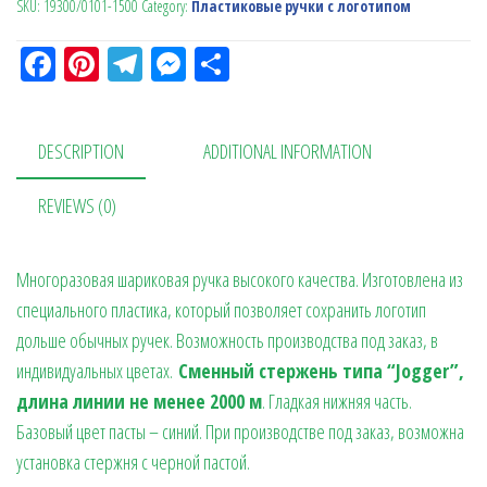
SKU:
19300/0101-1500
Category:
Пластиковые ручки с логотипом
Fa
Pi
Te
M
О
ce
nt
le
es
тп
bo
er
gr
se
ра
DESCRIPTION
ADDITIONAL INFORMATION
ok
es
a
n
в
t
m
ge
ит
REVIEWS (0)
r
ь
Многоразовая шариковая ручка высокого качества. Изготовлена из
специального пластика, который позволяет сохранить логотип
дольше обычных ручек. Возможность производства под заказ, в
индивидуальных цветах.
Сменный стержень типа “Jogger”,
длина линии не менее 2000 м
. Гладкая нижняя часть.
Базовый цвет пасты – синий. При производстве под заказ, возможна
установка стержня с черной пастой.