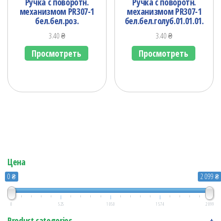
Ручка с поворотн.
Ручка с поворотн.
механизмом PR307-1
механизмом PR307-1
бел.бел.роз.
бел.бел.голуб.01.01.01.
3.40
₴
3.40
₴
Просмотреть
Просмотреть
Цена
0 ₴
2 099 ₴
0
525
1 050
1 574
2 099
Product categories
+