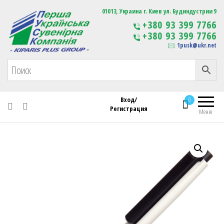
Первая Украинская Сувенирная Компания
01013, Украина г. Киев ул. Будиндустрии 9
Изготовление
+380 93 399 7766
сувенирной продукции
+380 93 399 7766
с логотипом
1pusk@ukr.net
Вход/
0
Регистрация
Меню