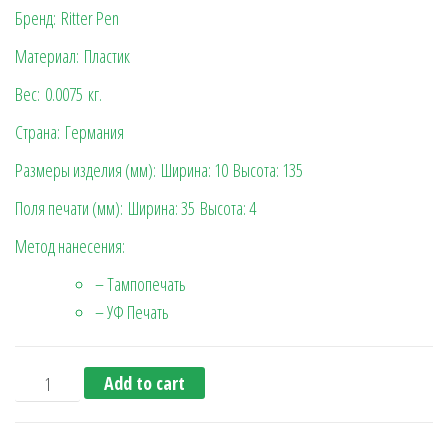
Бренд: Ritter Pen
Материал: Пластик
Вес:
0.0075
кг.
Страна: Германия
Размеры изделия (мм):
Ширина: 10
Высота: 135
Поля печати (мм):
Ширина: 35
Высота: 4
Метод нанесения:
– Тампопечать
– УФ Печать
Шариковая ручка Basic new (Ritter Pen), бело-черная qua
Add to cart