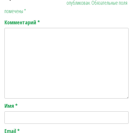
опубликован.
Обязательные поля
r
ь
помечены
*
Комментарий
*
Имя
*
Email
*