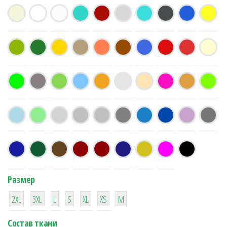
Размер
38
16
42
42
42
4
42
2XL
3XL
L
S
XL
XS
М
Состав ткани