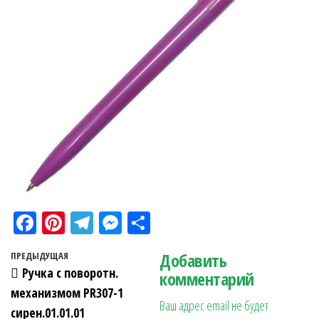
Fa
Pi
Te
M
О
ce
nt
le
es
тп
Навигация по записям
Добавить
Предыдущая запись
ПРЕДЫДУЩАЯ
bo
er
gr
se
ра
Ручка с поворотн.
комментарий
ok
es
a
n
в
механизмом PR307-1
Ваш адрес email не будет
t
m
ge
ит
сирен.01.01.01