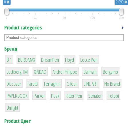
0 ₴
2 099 ₴
0
525
1 050
1 574
2 099
Product categories
+
Бренд
1
1
1
2
2
B 1
BUROMAX
DreamPen
Floyd
Lecce Pen
3
3
1
4
26
Lediberg ТМ
XINDAO
Andre Philippe
Balmain
Bergamo
64
299
4
42
4
90
Discover
Farutti
Ferraghini
Gildan
LINE ART
No Brand
8
6
2
22
15
43
PAPERBOOK
Parker
Pusk
Ritter Pen
Senator
Totobi
1
Unilight
Product Цвет