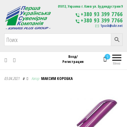
Первая Украинская Сувенирная Компания
01013, Украина г. Киев ул. Будиндустрии 9
Изготовление
+380 93 399 7766
сувенирной продукции
+380 93 399 7766
с логотипом
1pusk@ukr.net
Вход/
0
Регистрация
Меню
Первая Украинская Сувенирная Компания
03.04.2021
Автор
МАКСИМ КОРОБКА
0